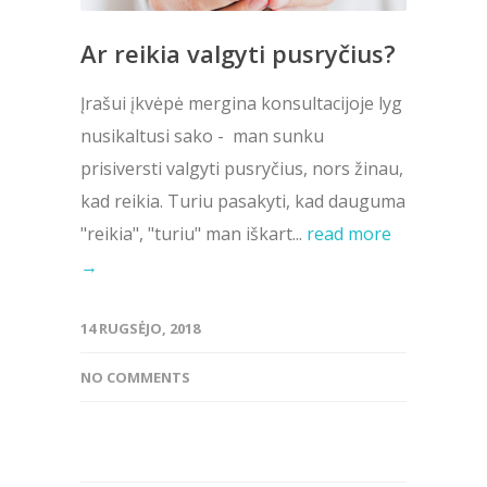
Ar reikia valgyti pusryčius?
Įrašui įkvėpė mergina konsultacijoje lyg
nusikaltusi sako - man sunku
prisiversti valgyti pusryčius, nors žinau,
kad reikia. Turiu pasakyti, kad dauguma
"reikia", "turiu" man iškart...
read more
→
14 RUGSĖJO, 2018
NO COMMENTS