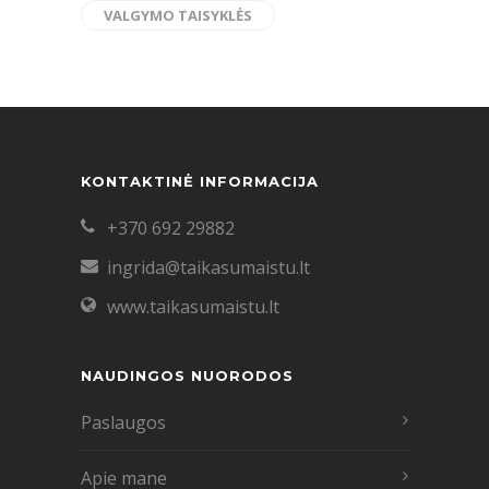
VALGYMO TAISYKLĖS
KONTAKTINĖ INFORMACIJA
+370 692 29882
ingrida@taikasumaistu.lt
www.taikasumaistu.lt
NAUDINGOS NUORODOS
Paslaugos
Apie mane