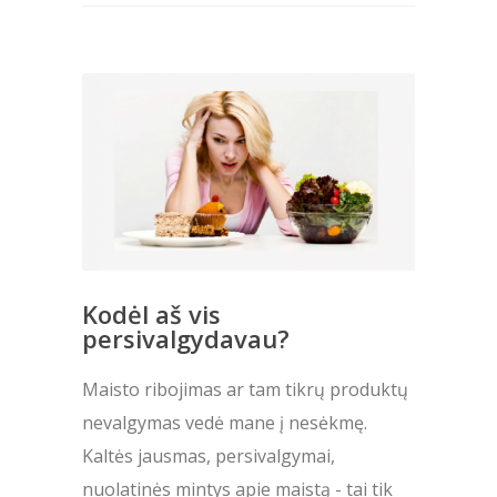
Kodėl aš vis
persivalgydavau?
Maisto ribojimas ar tam tikrų produktų
nevalgymas vedė mane į nesėkmę.
Kaltės jausmas, persivalgymai,
nuolatinės mintys apie maistą - tai tik