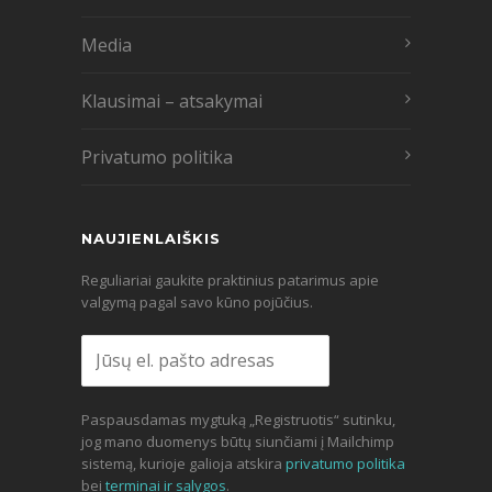
Media
Klausimai – atsakymai
Privatumo politika
NAUJIENLAIŠKIS
Reguliariai gaukite praktinius patarimus apie
valgymą pagal savo kūno pojūčius.
Paspausdamas mygtuką „Registruotis“ sutinku,
jog mano duomenys būtų siunčiami į Mailchimp
sistemą, kurioje galioja atskira
privatumo politika
bei
terminai ir sąlygos
.