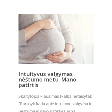
Intuityvus valgymas
nėštumo metu. Mano
patirtis
Skaitytojos klausimas (kalba netaisyta):
"Parasyk kada apie intuityvu valgyma ir
nestuma is savo patirties arba