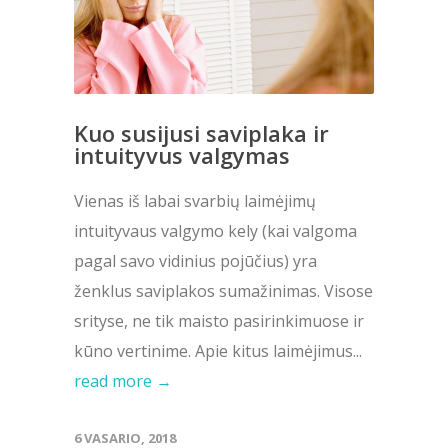
Kuo susijusi saviplaka ir
intuityvus valgymas
Vienas iš labai svarbių laimėjimų
intuityvaus valgymo kely (kai valgoma
pagal savo vidinius pojūčius) yra
ženklus saviplakos sumažinimas. Visose
srityse, ne tik maisto pasirinkimuose ir
kūno vertinime. Apie kitus laimėjimus...
read more →
6 VASARIO, 2018