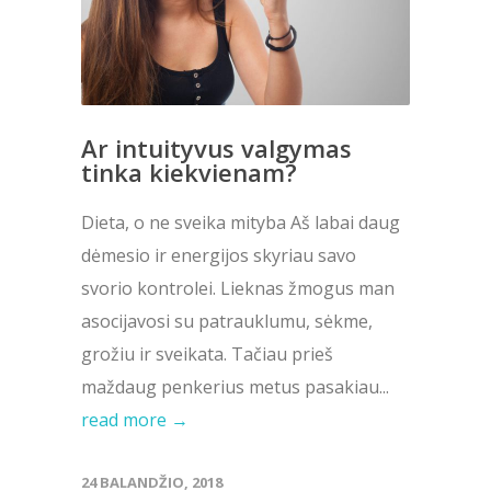
Ar intuityvus valgymas
tinka kiekvienam?
Dieta, o ne sveika mityba Aš labai daug
dėmesio ir energijos skyriau savo
svorio kontrolei. Lieknas žmogus man
asocijavosi su patrauklumu, sėkme,
grožiu ir sveikata. Tačiau prieš
maždaug penkerius metus pasakiau...
read more →
24 BALANDŽIO, 2018