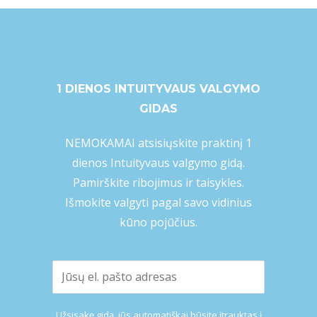
1 DIENOS INTUITYVAUS VALGYMO
GIDAS
NEMOKAMAI atsisiųskite praktinį 1
dienos Intuityvaus valgymo gidą.
Pamirškite ribojimus ir taisykles.
Išmokite valgyti pagal savo vidinius
kūno pojūčius.
Užsisakę gidą, jūs automatiškai būsite įtrauktas į