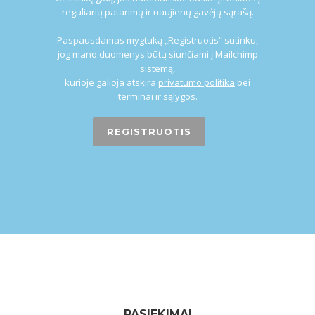
reguliarių patarimų ir naujienų gavėjų sąrašą.
Paspausdamas mygtuką „Registruotis“ sutinku,
jog mano duomenys būtų siunčiami į Mailchimp
sistemą,
kurioje galioja atskira
privatumo politika
bei
terminai ir sąlygos
.
PASIEKIMAI