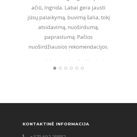
ačiū, Ingrida. Labai gera jausti
kalt
jūsų palaikymą, buvimą šalia, tokį
ti
atsidavimą, nuoširdumą,
mai
paprastumą. Pačios
neska
nuoširdžiausios rekomendacijos.
šal
skan
- Asmeninių konsultacijų klientė Lina
pr
visuo
stan
kūno 
ir pr
KONTAKTINĖ INFORMACIJA
tuo,
moter