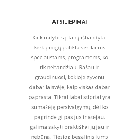
ATSILIEPIMAI
Kiek mitybos planų išbandyta,
Dar 
kiek pinigų palikta visokiems
švari
specialistams, programoms, ko
galiu
tik nebandžiau. Rašau ir
v
graudinuosi, kokioje gyvenu
kla
dabar laisvėje, kaip viskas dabar
norė
paprasta. Tikrai labai stipriai yra
žymia
sumažėję persivalgymų, dėl ko
pagrinde gi pas jus ir atėjau,
surea
galima sakyti praktiškai jų jau ir
protr
nebūna. Tiesiog begalinis Jums
tai