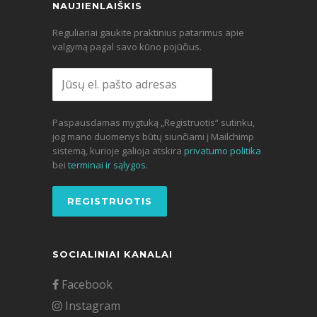
NAUJIENLAIŠKIS
Reguliariai gaukite praktinius patarimus apie
valgymą pagal savo kūno pojūčius.
Paspausdamas mygtuką „Registruotis“ sutinku,
jog mano duomenys būtų siunčiami į Mailchimp
sistemą, kurioje galioja atskira
privatumo politika
bei
terminai ir sąlygos
.
SOCIALINIAI KANALAI
Facebook
Instagram