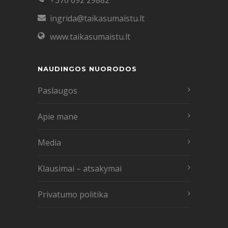
+370 692 29882
ne a
ingrida@taikasumaistu.lt
tikrai
www.taikasumaistu.lt
iš t
man
NAUDINGOS NUORODOS
- Asm
Paslaugos
Apie mane
Media
Klausimai – atsakymai
Privatumo politika