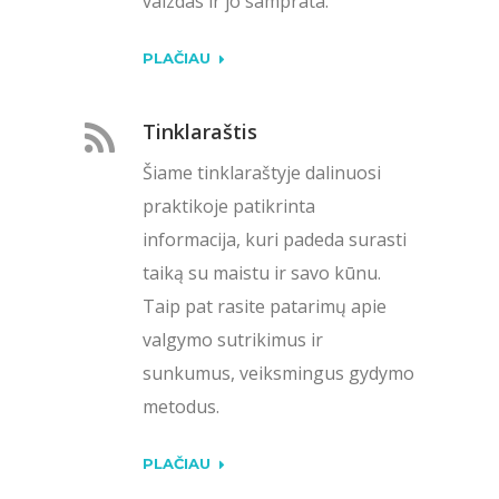
vaizdas ir jo samprata.
PLAČIAU
Tinklaraštis
Šiame tinklaraštyje dalinuosi
praktikoje patikrinta
informacija, kuri padeda surasti
taiką su maistu ir savo kūnu.
Taip pat rasite patarimų apie
valgymo sutrikimus ir
sunkumus, veiksmingus gydymo
metodus.
PLAČIAU