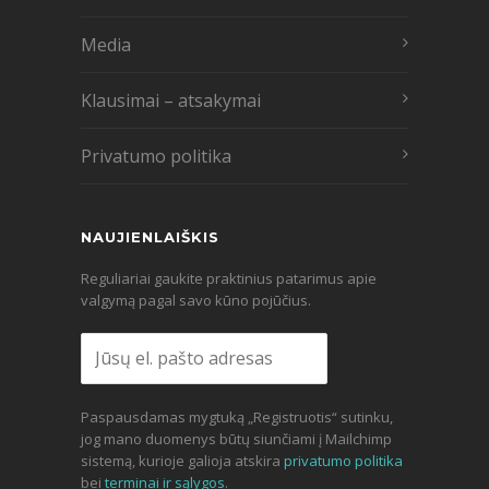
Media
Klausimai – atsakymai
Privatumo politika
NAUJIENLAIŠKIS
Reguliariai gaukite praktinius patarimus apie
valgymą pagal savo kūno pojūčius.
Paspausdamas mygtuką „Registruotis“ sutinku,
jog mano duomenys būtų siunčiami į Mailchimp
sistemą, kurioje galioja atskira
privatumo politika
bei
terminai ir sąlygos
.