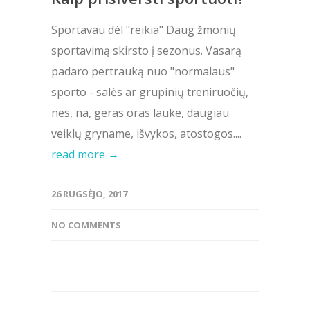
Sportavau dėl "reikia" Daug žmonių
sportavimą skirsto į sezonus. Vasarą
padaro pertrauką nuo "normalaus"
sporto - salės ar grupinių treniruočių,
nes, na, geras oras lauke, daugiau
veiklų gryname, išvykos, atostogos....
read more →
26 RUGSĖJO, 2017
NO COMMENTS