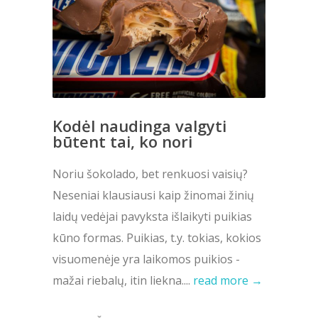
Kodėl naudinga valgyti
būtent tai, ko nori
Noriu šokolado, bet renkuosi vaisių?
Neseniai klausiausi kaip žinomai žinių
laidų vedėjai pavyksta išlaikyti puikias
kūno formas. Puikias, t.y. tokias, kokios
visuomenėje yra laikomos puikios -
mažai riebalų, itin liekna....
read more →