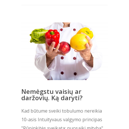
Nemėgstu vaisių ar
daržovių. Ką daryti?
Kad būtume sveiki tobulumo nereikia
10-asis Intuityvaus valgymo principas
"Rūpinkitės sveikata: nuosaiki mityba"