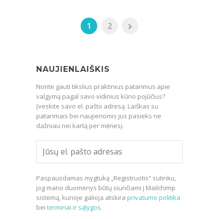
1
2
NAUJIENLAIŠKIS
Norite gauti tikslius praktinius patarimus apie
valgymą pagal savo vidinius kūno pojūčius?
Įveskite savo el. pašto adresą. Laiškas su
patarimais bei naujienomis jus pasieks ne
dažniau nei kartą per mėnesį.
Paspausdamas mygtuką „Registruotis“ sutinku,
jog mano duomenys būtų siunčiami į Mailchimp
sistemą, kurioje galioja atskira
privatumo politika
bei
terminai ir sąlygos
.