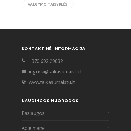
VALGYMO TAISYKLĖS
KONTAKTINĖ INFORMACIJA
+370 692 29882
ingrida@taikasumaistu.lt
www.taikasumaistu.lt
NAUDINGOS NUORODOS
Paslaugos
Apie mane