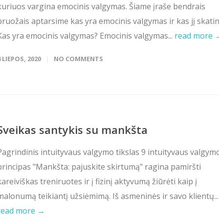
kuriuos vargina emocinis valgymas. Šiame įraše bendrais
bruožais aptarsime kas yra emocinis valgymas ir kas jį skatin
Kas yra emocinis valgymas? Emocinis valgymas...
read more 
4 LIEPOS, 2020
NO COMMENTS
Sveikas santykis su mankšta
Pagrindinis intuityvaus valgymo tikslas 9 intuityvaus valgym
principas "Mankšta: pajuskite skirtumą" ragina pamiršti
kareiviškas treniruotes ir į fizinį aktyvumą žiūrėti kaip į
malonumą teikiantį užsiėmimą. Iš asmeninės ir savo klientų...
read more →