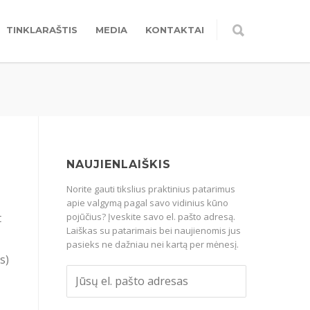
TINKLARAŠTIS
MEDIA
KONTAKTAI
NAUJIENLAIŠKIS
Norite gauti tikslius praktinius patarimus
apie valgymą pagal savo vidinius kūno
t
pojūčius? Įveskite savo el. pašto adresą.
Laiškas su patarimais bei naujienomis jus
pasieks ne dažniau nei kartą per mėnesį.
s)