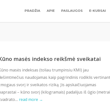
PRADŽIA
APIE
PASLAUGOS
E-KURSAI
Kūno masės indekso reikšmė sveikatai
Kūno masės indeksas (toliau trumpinsiu KMI) jau
dešimtmečius naudojamas kaip pagrindinis rodiklis vertinan
žmogaus svorį ir sveikatos riziką. Jis apskaičiuojamas
paprastai – kūno svorį (kilogramais) padalijus iš ūgio (metrai
kvadrato....
read more →