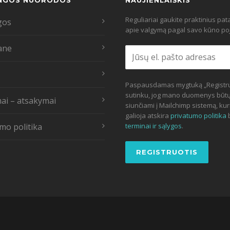
NGOS NUORODOS
NAUJIENLAIŠKIS
Reguliariai gaukite praktinius pa
gos
apie valgymą pagal savo kūno poj
ane
Paspausdamas mygtuką „Registru
sutinku, jog mano duomenys būt
ai – atsakymai
siunčiami į Mailchimp sistemą, kur
galioja atskira
privatumo politika
mo politika
terminai ir sąlygos
.