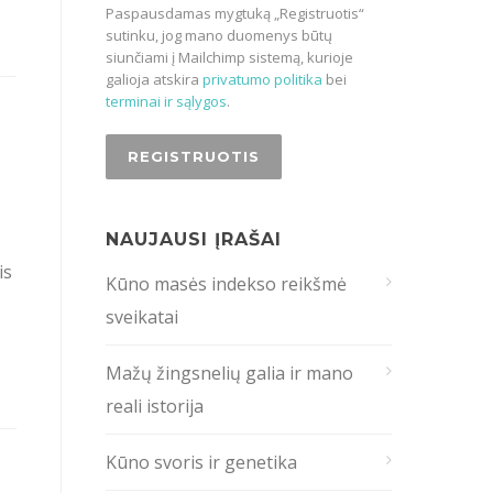
Paspausdamas mygtuką „Registruotis“
sutinku, jog mano duomenys būtų
siunčiami į Mailchimp sistemą, kurioje
galioja atskira
privatumo politika
bei
terminai ir sąlygos
.
NAUJAUSI ĮRAŠAI
is
Kūno masės indekso reikšmė
sveikatai
Mažų žingsnelių galia ir mano
reali istorija
Kūno svoris ir genetika