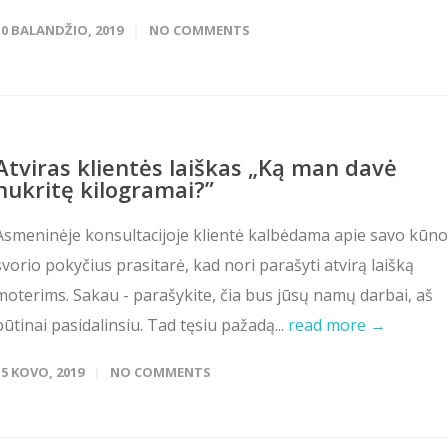
10 BALANDŽIO, 2019
NO COMMENTS
Atviras klientės laiškas „Ką man davė
nukritę kilogramai?”
Asmeninėje konsultacijoje klientė kalbėdama apie savo kūno
svorio pokyčius prasitarė, kad nori parašyti atvirą laišką
moterims. Sakau - parašykite, čia bus jūsų namų darbai, aš
būtinai pasidalinsiu. Tad tęsiu pažadą...
read more →
15 KOVO, 2019
NO COMMENTS