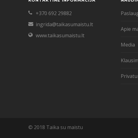
KONTAKTINĖ INFORMACIJA
NAUDI
+370 692 29882
Paslau
ingrida@taikasumaistu.lt
Apie m
www.taikasumaistu.lt
Media
Klausim
Privatu
© 2018 Taika su maistu