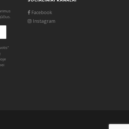
SOCIALINIAI KANALAI
tarimus
Facebook
ūčius.
Instagram
otis“
ų
ioje
bei