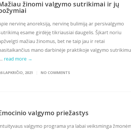
Mažiau žinomi valgymo sutrikimai ir jų
požymiai
Apie nervinę anoreksiją, nervinę bulimiją ar persivalgymo
sutrikimą esame girdėję tikriausiai daugelis. Šįkart noriu
apžvelgti mažiau žinomus, bet ne taip jau ir retai
pasitaikančius mano darbinėje praktikoje valgymo sutrikim
...
read more →
26 LAPKRIČIO, 2021
NO COMMENTS
Emocinio valgymo priežastys
Intuityvaus valgymo programa yra labai veiksminga žmonėm