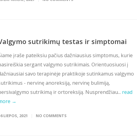
Valgymo sutrikimų testas ir simptomai
Šiame įraše pateiksiu pačius dažniausius simptomus, kurie
pasireiškia sergant valgymo sutrikimais. Orientuosiuosi į
dažniausiai savo terapinėje praktikoje sutinkamus valgymo
sutrikimus - nervinę anoreksiją, nervinę bulimiją,
persivalgymo sutrikimą ir ortoreksiją. Nusprendžiau...
read
more →
16 LIEPOS, 2021
NO COMMENTS