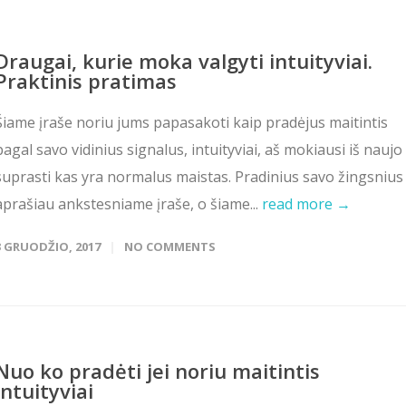
Draugai, kurie moka valgyti intuityviai.
Praktinis pratimas
Šiame įraše noriu jums papasakoti kaip pradėjus maitintis
pagal savo vidinius signalus, intuityviai, aš mokiausi iš naujo
suprasti kas yra normalus maistas. Pradinius savo žingsnius
aprašiau ankstesniame įraše, o šiame...
read more →
3 GRUODŽIO, 2017
NO COMMENTS
Nuo ko pradėti jei noriu maitintis
intuityviai