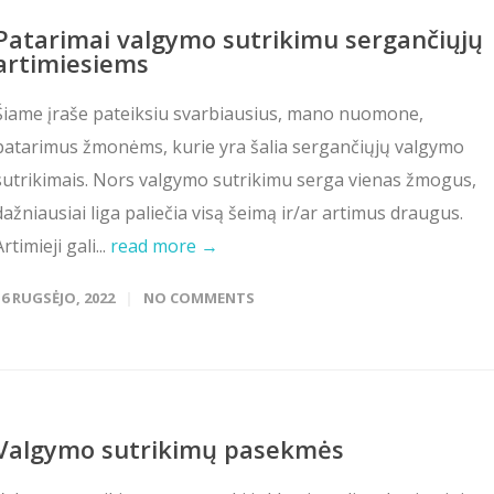
Patarimai valgymo sutrikimu sergančiųjų
artimiesiems
Šiame įraše pateiksiu svarbiausius, mano nuomone,
patarimus žmonėms, kurie yra šalia sergančiųjų valgymo
sutrikimais. Nors valgymo sutrikimu serga vienas žmogus,
dažniausiai liga paliečia visą šeimą ir/ar artimus draugus.
Artimieji gali...
read more →
16 RUGSĖJO, 2022
NO COMMENTS
Valgymo sutrikimų pasekmės