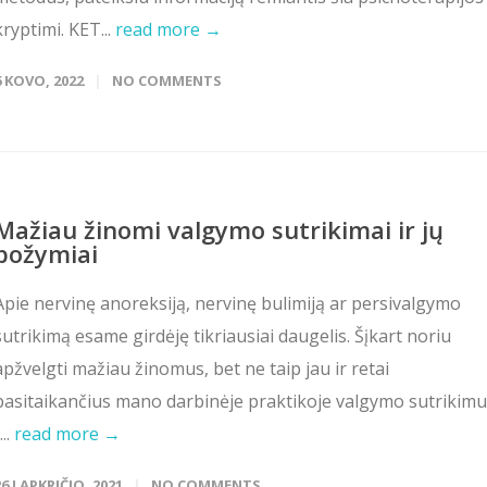
kryptimi. KET...
read more →
6 KOVO, 2022
NO COMMENTS
Mažiau žinomi valgymo sutrikimai ir jų
požymiai
Apie nervinę anoreksiją, nervinę bulimiją ar persivalgymo
sutrikimą esame girdėję tikriausiai daugelis. Šįkart noriu
apžvelgti mažiau žinomus, bet ne taip jau ir retai
pasitaikančius mano darbinėje praktikoje valgymo sutrikim
...
read more →
26 LAPKRIČIO, 2021
NO COMMENTS