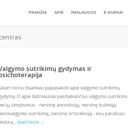
PRADŽIA
APIE
PASLAUGOS
E-KURSAI
centras
Valgymo sutrikimų gydymas ir
psichoterapija
Šįkart noriu išsamiau papasakoti apie valgymo sutrikimų
gydymą. O apie dažniausiai pasitaikančius valgymo sutrikim
bei jų simptomus - nervinę anoreksiją, nervinę bulimiją,
persivalgymo sutrikimą, nervinę ortoreksiją - esu parašiusi
atskirą...
read more →