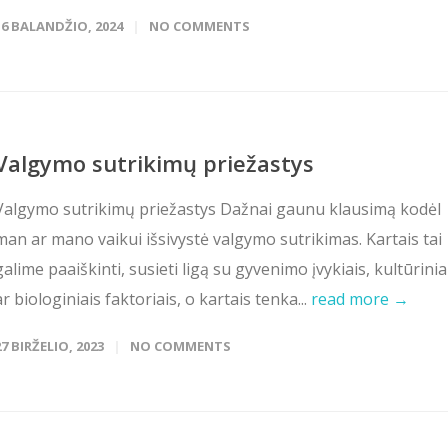
16 BALANDŽIO, 2024
NO COMMENTS
Valgymo sutrikimų priežastys
Valgymo sutrikimų priežastys Dažnai gaunu klausimą kodėl
man ar mano vaikui išsivystė valgymo sutrikimas. Kartais tai
galime paaiškinti, susieti ligą su gyvenimo įvykiais, kultūrinia
ar biologiniais faktoriais, o kartais tenka...
read more →
27 BIRŽELIO, 2023
NO COMMENTS