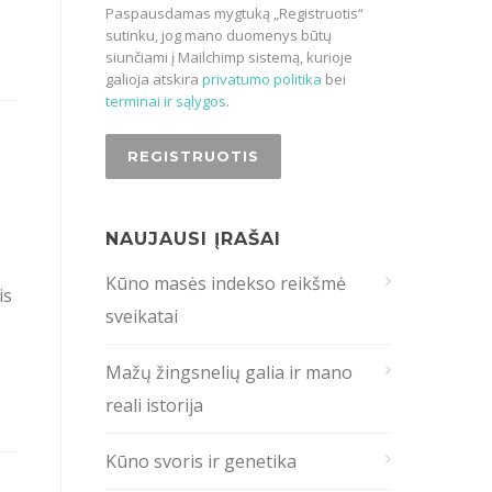
Paspausdamas mygtuką „Registruotis“
sutinku, jog mano duomenys būtų
siunčiami į Mailchimp sistemą, kurioje
galioja atskira
privatumo politika
bei
terminai ir sąlygos
.
NAUJAUSI ĮRAŠAI
Kūno masės indekso reikšmė
is
sveikatai
Mažų žingsnelių galia ir mano
reali istorija
Kūno svoris ir genetika