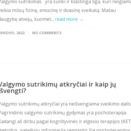
Valgymo sutrikimas yra sunki ir klastinga liga, kuri neigiam
veikia mūsų fizinę, emocinę ir dvasinę sveikatą. Matau
daugybę atvejų, kuomet...
read more →
29 KOVO, 2022
NO COMMENTS
Valgymo sutrikimų atkryčiai ir kaip jų
išvengti?
Valgymo sutrikimų atkryčiai yra neišvengiama sveikimo dalis
Pagrindinis valgymo sutrikimų gydymas yra psichoterapija.
Kadangi aš dirbu pagal kognityvinės ir elgesio terapijos (KET
metodus, pateiksiu informaciją remiantis šia psichoterapijos