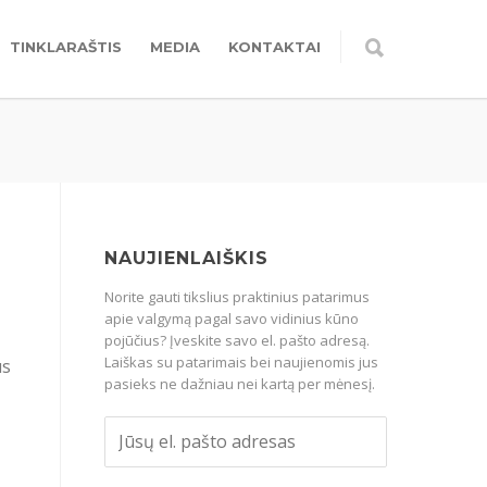
TINKLARAŠTIS
MEDIA
KONTAKTAI
NAUJIENLAIŠKIS
Norite gauti tikslius praktinius patarimus
apie valgymą pagal savo vidinius kūno
pojūčius? Įveskite savo el. pašto adresą.
Laiškas su patarimais bei naujienomis jus
us
pasieks ne dažniau nei kartą per mėnesį.