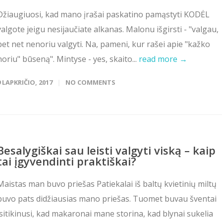
Džiaugiuosi, kad mano įrašai paskatino pamąstyti KODĖL
valgote jeigu nesijaučiate alkanas. Malonu išgirsti - "valgau,
bet net nenoriu valgyti. Na, pameni, kur rašei apie "kažko
noriu" būseną". Mintyse - yes, skaito...
read more →
9 LAPKRIČIO, 2017
NO COMMENTS
Besalygiškai sau leisti valgyti viską – kaip
tai įgyvendinti praktiškai?
Maistas man buvo priešas Patiekalai iš baltų kvietinių miltų
buvo pats didžiausias mano priešas. Tuomet buvau šventai
įsitikinusi, kad makaronai mane storina, kad blynai sukelia