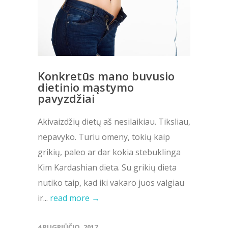
Konkretūs mano buvusio
dietinio mąstymo
pavyzdžiai
Akivaizdžių dietų aš nesilaikiau. Tiksliau,
nepavyko. Turiu omeny, tokių kaip
grikių, paleo ar dar kokia stebuklinga
Kim Kardashian dieta. Su grikių dieta
nutiko taip, kad iki vakaro juos valgiau
ir...
read more →
4 RUGPJŪČIO, 2017