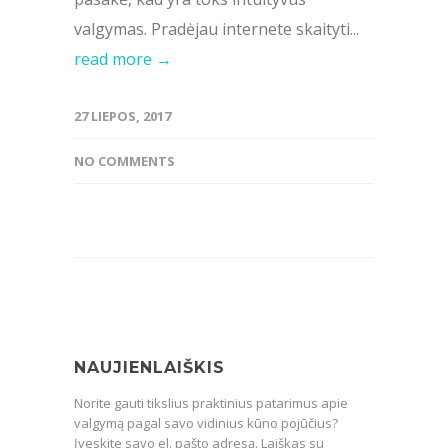
valgymas. Pradėjau internete skaityti...
read more →
27 LIEPOS, 2017
NO COMMENTS
NAUJIENLAIŠKIS
Norite gauti tikslius praktinius patarimus apie
valgymą pagal savo vidinius kūno pojūčius?
Įveskite savo el. pašto adresą. Laiškas su