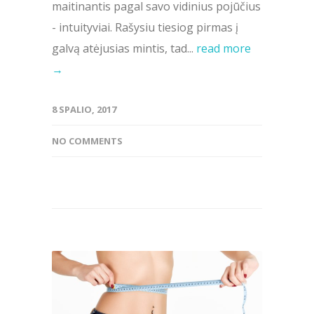
maitinantis pagal savo vidinius pojūčius
- intuityviai. Rašysiu tiesiog pirmas į
galvą atėjusias mintis, tad...
read more
→
8 SPALIO, 2017
NO COMMENTS