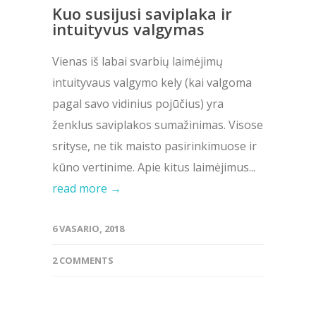
Kuo susijusi saviplaka ir
intuityvus valgymas
Vienas iš labai svarbių laimėjimų
intuityvaus valgymo kely (kai valgoma
pagal savo vidinius pojūčius) yra
ženklus saviplakos sumažinimas. Visose
srityse, ne tik maisto pasirinkimuose ir
kūno vertinime. Apie kitus laimėjimus...
read more →
6 VASARIO, 2018
2 COMMENTS