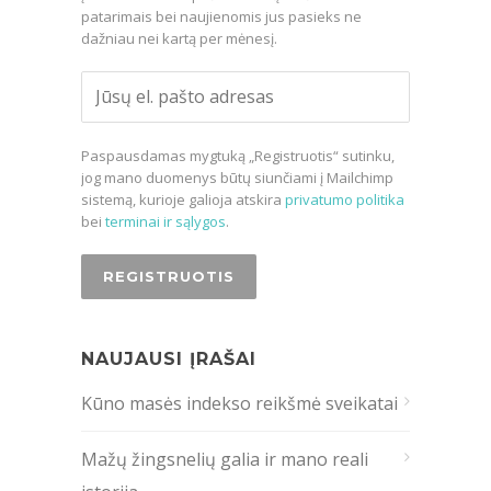
patarimais bei naujienomis jus pasieks ne
dažniau nei kartą per mėnesį.
Paspausdamas mygtuką „Registruotis“ sutinku,
jog mano duomenys būtų siunčiami į Mailchimp
sistemą, kurioje galioja atskira
privatumo politika
bei
terminai ir sąlygos
.
NAUJAUSI ĮRAŠAI
Kūno masės indekso reikšmė sveikatai
Mažų žingsnelių galia ir mano reali