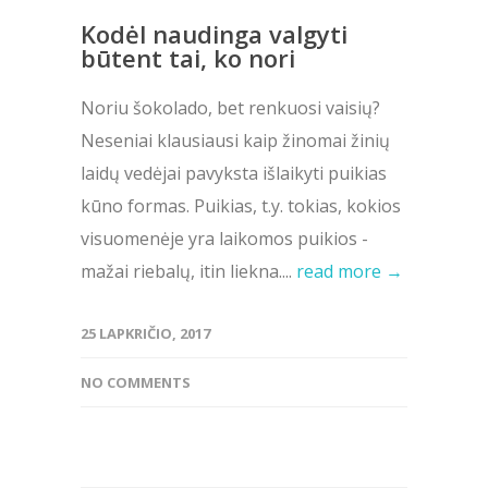
Kodėl naudinga valgyti
būtent tai, ko nori
Noriu šokolado, bet renkuosi vaisių?
Neseniai klausiausi kaip žinomai žinių
laidų vedėjai pavyksta išlaikyti puikias
kūno formas. Puikias, t.y. tokias, kokios
visuomenėje yra laikomos puikios -
mažai riebalų, itin liekna....
read more →
25 LAPKRIČIO, 2017
NO COMMENTS