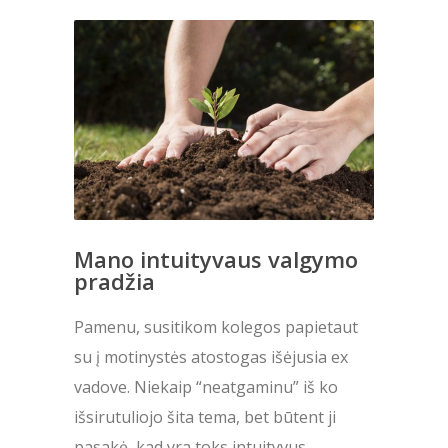
Mano intuityvaus valgymo
pradžia
Pamenu, susitikom kolegos papietaut
su į motinystės atostogas išėjusia ex
vadove. Niekaip “neatgaminu” iš ko
išsirutuliojo šita tema, bet būtent ji
pasakė, kad yra toks intuityvus