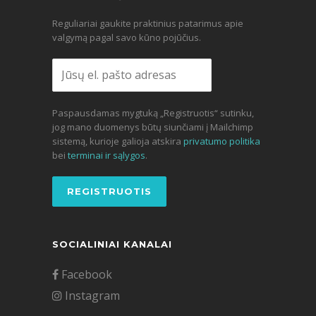
Reguliariai gaukite praktinius patarimus apie
valgymą pagal savo kūno pojūčius.
Paspausdamas mygtuką „Registruotis“ sutinku,
jog mano duomenys būtų siunčiami į Mailchimp
sistemą, kurioje galioja atskira
privatumo politika
bei
terminai ir sąlygos
.
SOCIALINIAI KANALAI
Facebook
Instagram