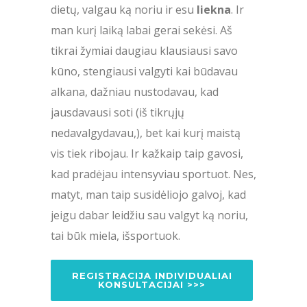
dietų, valgau ką noriu ir esu
liekna
. Ir
man kurį laiką labai gerai sekėsi. Aš
tikrai žymiai daugiau klausiausi savo
kūno, stengiausi valgyti kai būdavau
alkana, dažniau nustodavau, kad
jausdavausi soti (iš tikrųjų
nedavalgydavau,), bet kai kurį maistą
vis tiek ribojau. Ir kažkaip taip gavosi,
kad pradėjau intensyviau sportuot. Nes,
matyt, man taip susidėliojo galvoj, kad
jeigu dabar leidžiu sau valgyt ką noriu,
tai būk miela, išsportuok.
REGISTRACIJA INDIVIDUALIAI
KONSULTACIJAI >>>