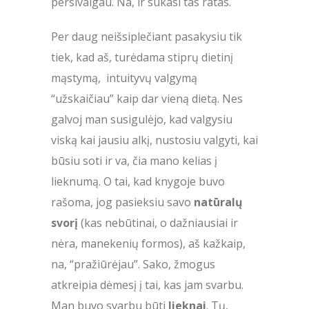
persivalgau. Na, ir sukasi tas ratas.
Per daug neišsiplečiant pasakysiu tik
tiek, kad aš, turėdama stiprų dietinį
mąstymą, intuityvų valgymą
“užskaičiau” kaip dar vieną dietą. Nes
galvoj man susigulėjo, kad valgysiu
viską kai jausiu alkį, nustosiu valgyti, kai
būsiu soti ir va, čia mano kelias į
lieknumą. O tai, kad knygoje buvo
rašoma, jog pasieksiu savo
natūralų
svorį
(kas nebūtinai, o dažniausiai ir
nėra, manekenių formos), aš kažkaip,
na, “pražiūrėjau”. Sako, žmogus
atkreipia dėmesį į tai, kas jam svarbu.
Man buvo svarbu būti
lieknai
. Tų,