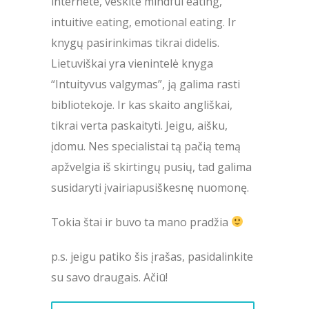
internete, veskite mindful eating,
intuitive eating, emotional eating. Ir
knygų pasirinkimas tikrai didelis.
Lietuviškai yra vienintelė knyga
“Intuityvus valgymas”, ją galima rasti
bibliotekoje. Ir kas skaito angliškai,
tikrai verta paskaityti. Jeigu, aišku,
įdomu. Nes specialistai tą pačią temą
apžvelgia iš skirtingų pusių, tad galima
susidaryti įvairiapusiškesnę nuomonę.
Tokia štai ir buvo ta mano pradžia
p.s. jeigu patiko šis įrašas, pasidalinkite
su savo draugais. Ačiū!