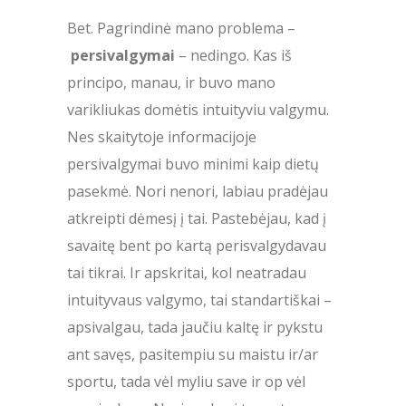
Bet. Pagrindinė mano problema –
persivalgymai
– nedingo. Kas iš
principo, manau, ir buvo mano
varikliukas domėtis intuityviu valgymu.
Nes skaitytoje informacijoje
persivalgymai buvo minimi kaip dietų
pasekmė. Nori nenori, labiau pradėjau
atkreipti dėmesį į tai. Pastebėjau, kad į
savaitę bent po kartą perisvalgydavau
tai tikrai. Ir apskritai, kol neatradau
intuityvaus valgymo, tai standartiškai –
apsivalgau, tada jaučiu kaltę ir pykstu
ant savęs, pasitempiu su maistu ir/ar
sportu, tada vėl myliu save ir op vėl