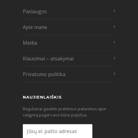
Paslaugos
Apie mane
Media
Klausimai – atsakymai
Privatumo politika
NAUJIENLAIŠKIS
Reguliariai gaukite praktinius patarimus apie
valgymą pagal savo kūno pojūčius.