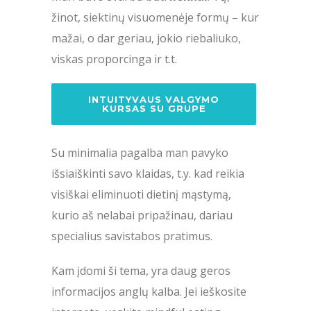
žinot, siektinų visuomenėje formų – kur
mažai, o dar geriau, jokio riebaliuko,
viskas proporcinga ir t.t.
INTUITYVAUS VALGYMO
KURSAS SU GRUPE
Su minimalia pagalba man pavyko
išsiaiškinti savo klaidas, t.y. kad reikia
visiškai eliminuoti dietinį mąstymą,
kurio aš nelabai pripažinau, dariau
specialius savistabos pratimus.
Kam įdomi ši tema, yra daug geros
informacijos anglų kalba. Jei ieškosite