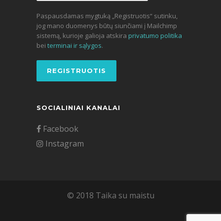
Paspausdamas mygtuką „Registruotis“ sutinku,
jog mano duomenys būtų siunčiami į Mailchimp
sistemą, kurioje galioja atskira
privatumo politika
bei
terminai ir sąlygos
.
SOCIALINIAI KANALAI
Facebook
Instagram
© 2018 Taika su maistu