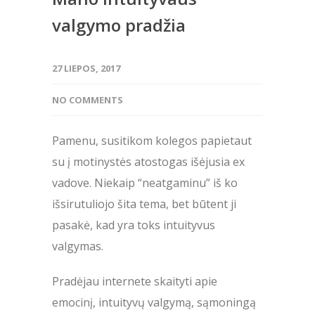
valgymo pradžia
27 LIEPOS, 2017
NO COMMENTS
Pamenu, susitikom kolegos papietaut
su į motinystės atostogas išėjusia ex
vadove. Niekaip “neatgaminu” iš ko
išsirutuliojo šita tema, bet būtent ji
pasakė, kad yra toks intuityvus
valgymas.
Pradėjau internete skaityti apie
emocinį, intuityvų valgymą, sąmoningą