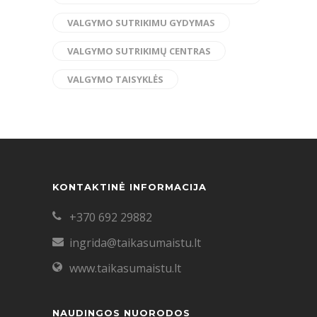
VALGYMO SUTRIKIMU GYDYMAS
VALGYMO SUTRIKIMŲ CENTRAS
VALGYMO TAISYKLĖS
KONTAKTINĖ INFORMACIJA
+370 692 29882
ingrida@taikasumaistu.lt
www.taikasumaistu.lt
NAUDINGOS NUORODOS