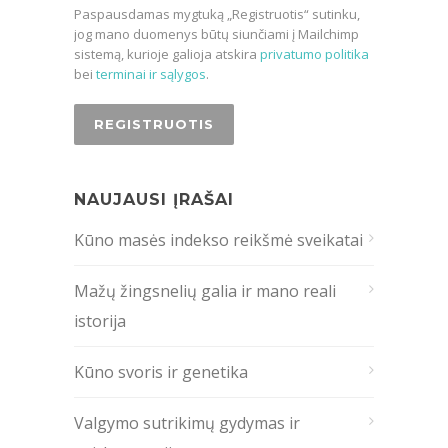
Paspausdamas mygtuką „Registruotis“ sutinku,
jog mano duomenys būtų siunčiami į Mailchimp
sistemą, kurioje galioja atskira
privatumo politika
bei
terminai ir sąlygos
.
NAUJAUSI ĮRAŠAI
Kūno masės indekso reikšmė sveikatai
Mažų žingsnelių galia ir mano reali
istorija
Kūno svoris ir genetika
Valgymo sutrikimų gydymas ir