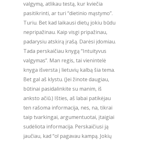
valgymą, atlikau testą, kur kviečia
pasitikrinti, ar turi “dietinio mąstymo”.
Turiu. Bet kad laikausi dietų jokiu būdu
nepripažinau. Kaip visgi pripažinau,
padarysiu atskirą įrašą. Darėsi įdomiau.
Tada perskaičiau knygą “Intuityvus
valgymas”. Man regis, tai vienintelė
knyga išversta į lietuvių kalbą šia tema.
Bet gal aš klystu. (Jei žinote daugiau,
būtinai pasidalinkite su manim, iš
anksto ačiū.) Išties, aš labai patikėjau
ten rašoma informacija, nes, na, tikrai
taip tvarkingai, argumentuotai, įtaigiai
sudėliota informacija. Perskaičiusi ją
jaučiau, kad “o! pagavau kampą. Jokių