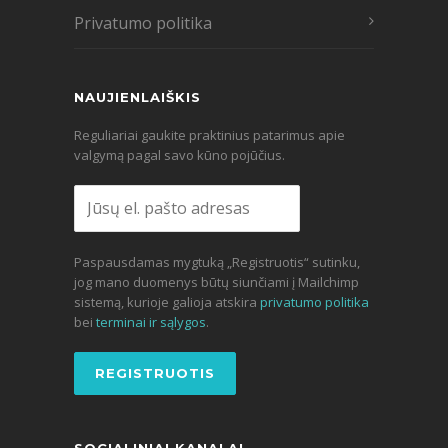
Privatumo politika
NAUJIENLAIŠKIS
Reguliariai gaukite praktinius patarimus apie
valgymą pagal savo kūno pojūčius.
Paspausdamas mygtuką „Registruotis“ sutinku,
jog mano duomenys būtų siunčiami į Mailchimp
sistemą, kurioje galioja atskira
privatumo politika
bei
terminai ir sąlygos
.
SOCIALINIAI KANALAI