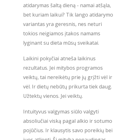
atidarymas šaltą dieną - namai atšąla,
bet kuriam laikui? Tik lango atidarymo
variantas yra geresnis, nes neturi
tokios neigiamos įtakos namams
lyginant su dieta mūsų sveikatai.
Laikini pokyčiai atneša laikinus
rezultatus. Jei mitybos programos
veiktų, tai nereikėtų prie jų grįžti vėl ir
vėl. Ir dietų nebūtų prikurta tiek daug.
Užtektų vienos. Jei veiktų.
Intuityvus valgymas siūlo valgyti
absoliučiai viską pagal alkio ir sotumo
pojūčius. Ir klausytis savo poreikių bei
juos atliepti. Ši mityba nenaudingas