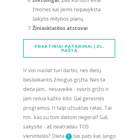
žmonės kai jiems nepavyksta
laikytis mitybos planų
Žiniasklaidos atstovai
PRAKTINIAI PATARIMAI Į EL.
PAŠTĄ
Ir visi nuolat turi darbo, nes dietų
besilaikantis žmogus grįžta. Nes ta
dieta jam... nesuveikė - svoris grįžo ir
jam reikia kažko kito. Gal geresnės
programos. Ir taip užsuktas ratas. Tai
hm.. kas su tom dietom negerai? Gal,
sakysite - aš neatradau TOS
vienintelės? Dieta
tas pats kas lango
1