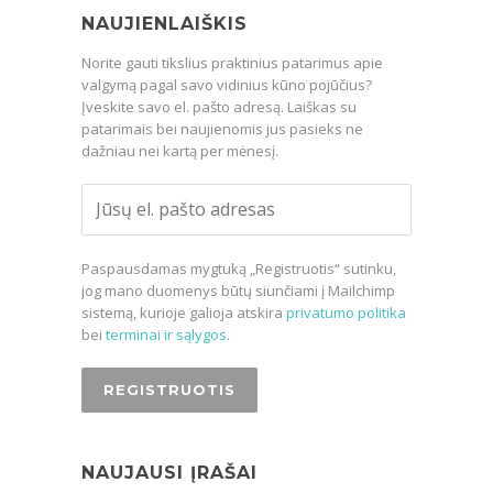
NAUJIENLAIŠKIS
Norite gauti tikslius praktinius patarimus apie
valgymą pagal savo vidinius kūno pojūčius?
Įveskite savo el. pašto adresą. Laiškas su
patarimais bei naujienomis jus pasieks ne
dažniau nei kartą per mėnesį.
Paspausdamas mygtuką „Registruotis“ sutinku,
jog mano duomenys būtų siunčiami į Mailchimp
sistemą, kurioje galioja atskira
privatumo politika
bei
terminai ir sąlygos
.
NAUJAUSI ĮRAŠAI