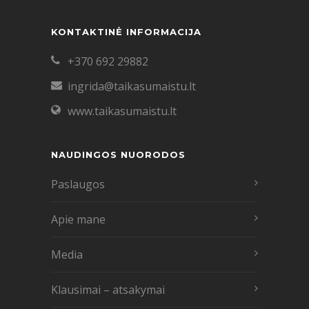
KONTAKTINĖ INFORMACIJA
+370 692 29882
ingrida@taikasumaistu.lt
www.taikasumaistu.lt
NAUDINGOS NUORODOS
Paslaugos
Apie mane
Media
Klausimai – atsakymai