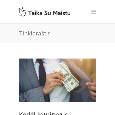
Tinklaraštis
Kodėl intuityvus