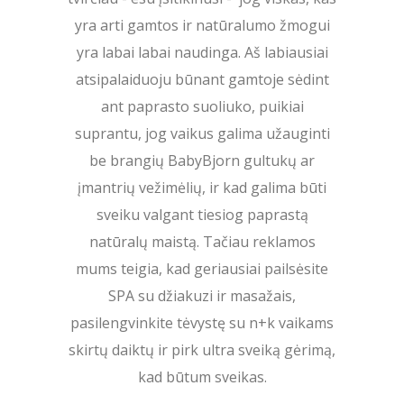
yra arti gamtos ir natūralumo žmogui
yra labai labai naudinga. Aš labiausiai
atsipalaiduoju būnant gamtoje sėdint
ant paprasto suoliuko, puikiai
suprantu, jog vaikus galima užauginti
be brangių BabyBjorn gultukų ar
įmantrių vežimėlių, ir kad galima būti
sveiku valgant tiesiog paprastą
natūralų maistą. Tačiau reklamos
mums teigia, kad geriausiai pailsėsite
SPA su džiakuzi ir masažais,
pasilengvinkite tėvystę su n+k vaikams
skirtų daiktų ir pirk ultra sveiką gėrimą,
kad būtum sveikas.