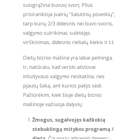
susigrąžina buvusį svorį. Plius
prisirankioja įvairių "šalutinių poveikių",
tarp kurių 2/3 didesnis nei buvo svoris,
valgymo sutrikimai, sulėtėjęs
virškinimas, didesnis riebalų kiekis ir t.t.
Dietų biznio mašina yra labai pelninga.
Ir, natūralu, kad verslo atstovai
intuityvaus valgymo neskatina, nes
pjautų šaką, ant kurios patys sėdi.
Pažiūrėkim, kiek šioje dietų biznio
mašinoje važiuoja dalyvių:
Žmogus, sugalvojęs kažkokią
stebuklingą mitybos programą /
dietą.
Čia noriu atkreipti dėmesį -