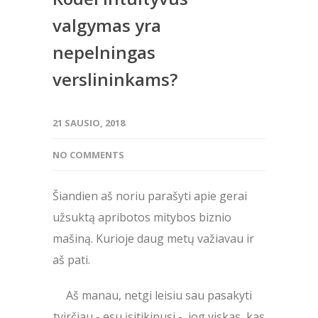
valgymas yra
nepelningas
verslininkams?
21 SAUSIO, 2018
NO COMMENTS
Šiandien aš noriu parašyti apie gerai
užsuktą apribotos mitybos biznio
mašiną. Kurioje daug metų važiavau ir
aš pati.
Aš manau, netgi leisiu sau pasakyti
tvirčiau - esu įsitikinusi - jog viskas, kas