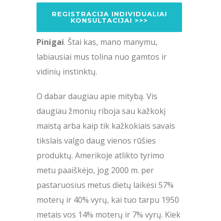
REGISTRACIJA INDIVIDUALIAI
KONSULTACIJAI >>>
Pinigai
. Štai kas, mano manymu,
labiausiai mus tolina nuo gamtos ir
vidinių instinktų.
O dabar daugiau apie mitybą. Vis
daugiau žmonių riboja sau kažkokį
maistą arba kaip tik kažkokiais savais
tikslais valgo daug vienos rūšies
produktų. Amerikoje atlikto tyrimo
metu paaiškėjo, jog 2000 m. per
pastaruosius metus dietų laikėsi 57%
moterų ir 40% vyrų, kai tuo tarpu 1950
metais vos 14% moterų ir 7% vyrų. Kiek