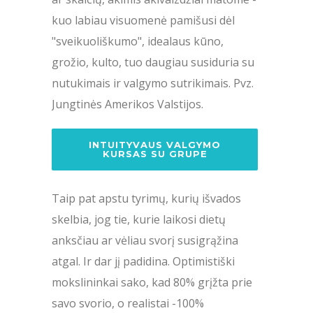
kuo labiau visuomenė pamišusi dėl
"sveikuoliškumo", idealaus kūno,
grožio, kulto, tuo daugiau susiduria su
nutukimais ir valgymo sutrikimais. Pvz.
Jungtinės Amerikos Valstijos.
INTUITYVAUS VALGYMO
KURSAS SU GRUPE
Taip pat apstu tyrimų, kurių išvados
skelbia, jog tie, kurie laikosi dietų
anksčiau ar vėliau svorį susigrąžina
atgal. Ir dar jį padidina. Optimistiški
mokslininkai sako, kad 80% grįžta prie
savo svorio, o realistai -100%