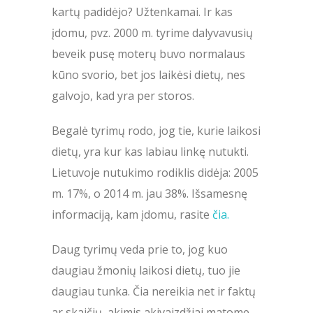
kartų padidėjo? Užtenkamai. Ir kas
įdomu, pvz. 2000 m. tyrime dalyvavusių
beveik pusę moterų buvo normalaus
kūno svorio, bet jos laikėsi dietų, nes
galvojo, kad yra per storos.
Begalė tyrimų rodo, jog tie, kurie laikosi
dietų, yra kur kas labiau linkę nutukti.
Lietuvoje nutukimo rodiklis didėja: 2005
m. 17%, o 2014 m. jau 38%. Išsamesnę
informaciją, kam įdomu, rasite
čia.
Daug tyrimų veda prie to, jog kuo
daugiau žmonių laikosi dietų, tuo jie
daugiau tunka. Čia nereikia net ir faktų
ar skaičių, akimis akivaizdžiai matome -