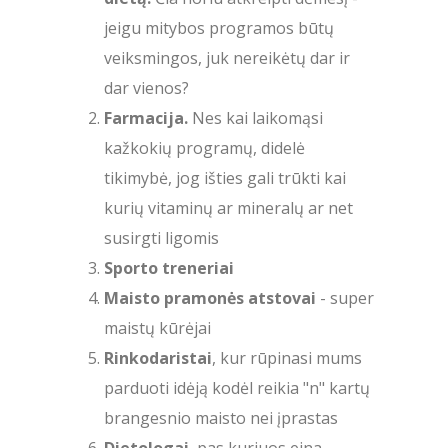
jeigu mitybos programos būtų
veiksmingos, juk nereikėtų dar ir
dar vienos?
Farmacija.
Nes kai laikomąsi
kažkokių programų, didelė
tikimybė, jog išties gali trūkti kai
kurių vitaminų ar mineralų ar net
susirgti ligomis
Sporto treneriai
Maisto pramonės atstovai
- super
maistų kūrėjai
Rinkodaristai
, kur rūpinasi mums
parduoti idėją kodėl reikia "n" kartų
brangesnio maisto nei įprastas
Dietologai
, pas kuriuos eina