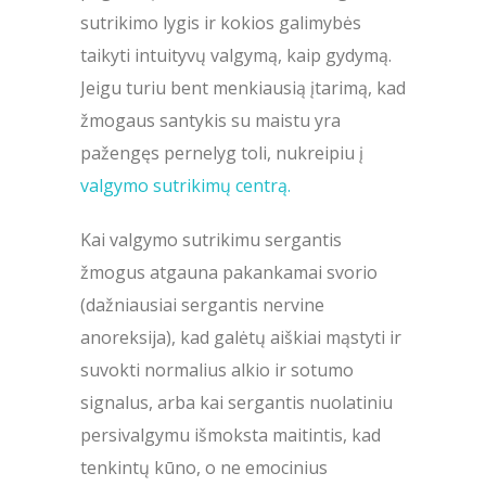
sutrikimo lygis ir kokios galimybės
taikyti intuityvų valgymą, kaip gydymą.
Jeigu turiu bent menkiausią įtarimą, kad
žmogaus santykis su maistu yra
pažengęs pernelyg toli, nukreipiu į
valgymo sutrikimų centrą.
Kai valgymo sutrikimu sergantis
žmogus atgauna pakankamai svorio
(dažniausiai sergantis nervine
anoreksija), kad galėtų aiškiai mąstyti ir
suvokti normalius alkio ir sotumo
signalus, arba kai sergantis nuolatiniu
persivalgymu išmoksta maitintis, kad
tenkintų kūno, o ne emocinius