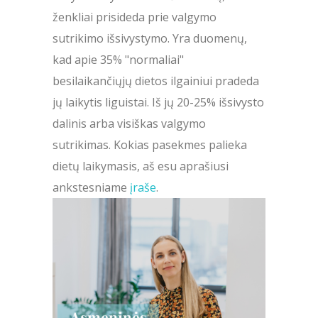
ženkliai prisideda prie valgymo
sutrikimo išsivystymo. Yra duomenų,
kad apie 35% "normaliai"
besilaikančiųjų dietos ilgainiui pradeda
jų laikytis liguistai. Iš jų 20-25% išsivysto
dalinis arba visiškas valgymo
sutrikimas. Kokias pasekmes palieka
dietų laikymasis, aš esu aprašiusi
ankstesniame
įraše
.