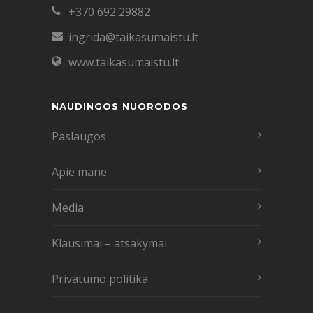
+370 692 29882
ingrida@taikasumaistu.lt
www.taikasumaistu.lt
NAUDINGOS NUORODOS
Paslaugos
Apie mane
Media
Klausimai – atsakymai
Privatumo politika