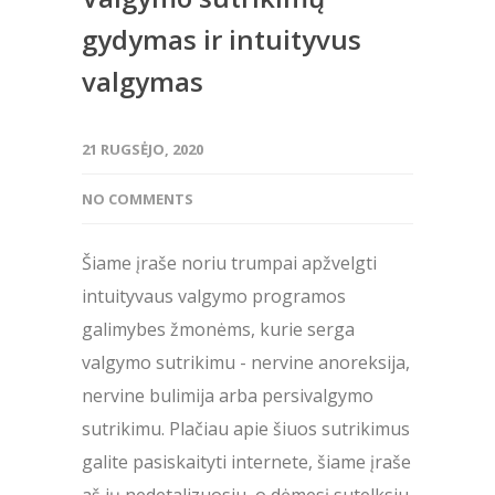
gydymas ir intuityvus
valgymas
21 RUGSĖJO, 2020
NO COMMENTS
Šiame įraše noriu trumpai apžvelgti
intuityvaus valgymo programos
galimybes žmonėms, kurie serga
valgymo sutrikimu - nervine anoreksija,
nervine bulimija arba persivalgymo
sutrikimu. Plačiau apie šiuos sutrikimus
galite pasiskaityti internete, šiame įraše
aš jų nedetalizuosiu, o dėmesį sutelksiu