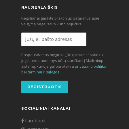
NAUJIENLAIŠKIS
Reguliariai gaukite praktinius patarimus apie
valgymą pagal savo kūno pojūčius.
Paspausdamas mygtuką „Registruotis“ sutinku,
jog mano duomenys būtų siunčiami į Mailchimp
sistemą, kurioje galioja atskira
privatumo politika
bei
terminai ir sąlygos
.
SOCIALINIAI KANALAI
Facebook