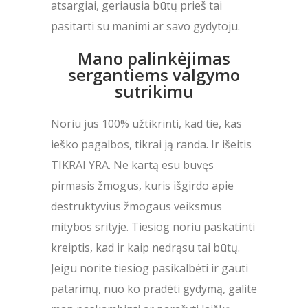
atsargiai, geriausia būtų prieš tai
pasitarti su manimi ar savo gydytoju.
Mano palinkėjimas
sergantiems valgymo
sutrikimu
Noriu jus 100% užtikrinti, kad tie, kas
ieško pagalbos, tikrai ją randa. Ir išeitis
TIKRAI YRA. Ne kartą esu buvęs
pirmasis žmogus, kuris išgirdo apie
destruktyvius žmogaus veiksmus
mitybos srityje. Tiesiog noriu paskatinti
kreiptis, kad ir kaip nedrąsu tai būtų.
Jeigu norite tiesiog pasikalbėti ir gauti
patarimų, nuo ko pradėti gydymą, galite