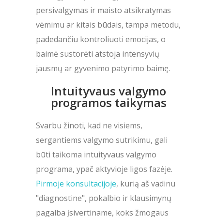
persivalgymas ir maisto atsikratymas
vėmimu ar kitais būdais, tampa metodu,
padedančiu kontroliuoti emocijas, o
baimė sustorėti atstoja intensyvių
jausmų ar gyvenimo patyrimo baimę.
Intuityvaus valgymo
programos taikymas
Svarbu žinoti, kad ne visiems,
sergantiems valgymo sutrikimu, gali
būti taikoma intuityvaus valgymo
programa, ypač aktyvioje ligos fazėje.
Pirmoje konsultacijoje
, kurią aš vadinu
"diagnostine", pokalbio ir klausimynų
pagalba įsivertiname, koks žmogaus