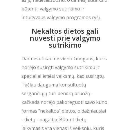
būtent į valgymo sutrikimo ir
intuityvaus valgymo programos ryšį.
Nekaltos dietos gali
nuvesti prie valgymo
sutrikimo
Dar nesutikau nė vieno žmogaus, kuris
norėjo susirgti valgymo sutrikimu ir
specialiai ėmėsi veiksmų, kad susirgtų.
Tačiau dauguma konsultuotų
sergančiųjų turi bendrą bruožą -
kažkada norėjo pakoreguoti savo kūno
formas "nekaltos" dietos, o dažniausiai
- dietų - pagalba. Būtent dietų
laikymasis yra vienas iš veiksnių, kuris