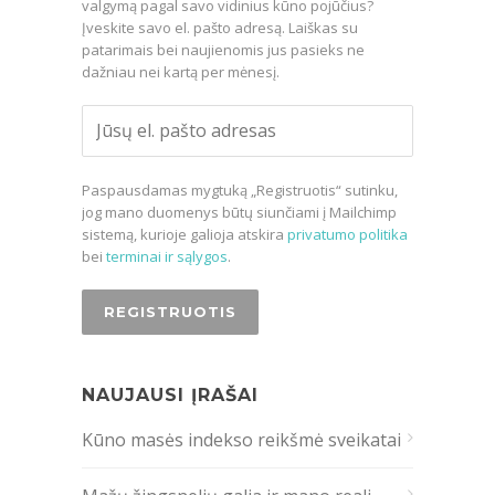
valgymą pagal savo vidinius kūno pojūčius?
Įveskite savo el. pašto adresą. Laiškas su
patarimais bei naujienomis jus pasieks ne
dažniau nei kartą per mėnesį.
Paspausdamas mygtuką „Registruotis“ sutinku,
jog mano duomenys būtų siunčiami į Mailchimp
sistemą, kurioje galioja atskira
privatumo politika
bei
terminai ir sąlygos
.
NAUJAUSI ĮRAŠAI
Kūno masės indekso reikšmė sveikatai