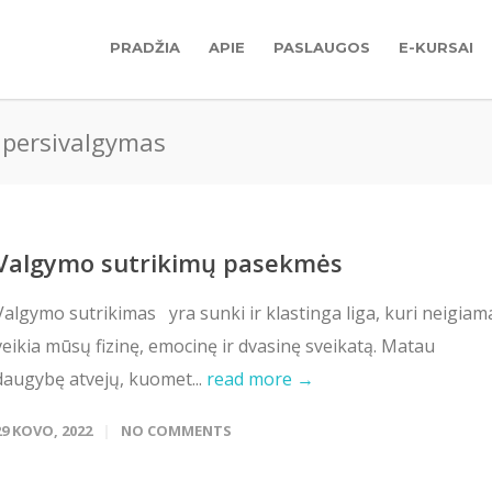
PRADŽIA
APIE
PASLAUGOS
E-KURSAI
 persivalgymas
Valgymo sutrikimų pasekmės
Valgymo sutrikimas yra sunki ir klastinga liga, kuri neigiam
veikia mūsų fizinę, emocinę ir dvasinę sveikatą. Matau
daugybę atvejų, kuomet...
read more →
29 KOVO, 2022
NO COMMENTS