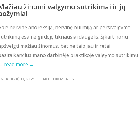
Mažiau žinomi valgymo sutrikimai ir jų
požymiai
Apie nervinę anoreksiją, nervinę bulimiją ar persivalgymo
sutrikimą esame girdėję tikriausiai daugelis. Šįkart noriu
apžvelgti mažiau žinomus, bet ne taip jau ir retai
pasitaikančius mano darbinėje praktikoje valgymo sutrikim
...
read more →
26 LAPKRIČIO, 2021
NO COMMENTS