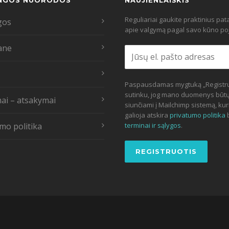
NGOS NUORODOS
NAUJIENLAIŠKIS
Reguliariai gaukite praktinius pa
gos
apie valgymą pagal savo kūno poj
ane
Paspausdamas mygtuką „Registru
sutinku, jog mano duomenys būt
ai – atsakymai
siunčiami į Mailchimp sistemą, kur
galioja atskira
privatumo politika
mo politika
terminai ir sąlygos
.