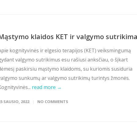
Mąstymo klaidos KET ir valgymo sutrikima
Apie kognityvinės ir elgesio terapijos (KET) veiksmingumą
gydant valgymo sutrikimus esu rašiusi anksčiau, o šįkart
dėmesį paskirsiu mąstymo klaidoms, su kuriomis susiduria
valgymo sunkumų ar valgymo sutrikimų turintys žmonės.
Kognityvinės...
read more →
25 SAUSIO, 2022
NO COMMENTS