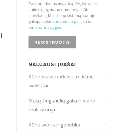
Paspausdamas mygtuką „Registruotis“
sutinku, jog mano duomenys būtų
siunčiami į Mailchimp sistemą, kurioje
galioja atskira
privatumo politika
bei
terminai ir sąlygos
.
i
NAUJAUSI ĮRAŠAI
Kūno masės indekso reikšmė
sveikatai
Mažų žingsnelių galia ir mano
reali istorija
Kūno svoris ir genetika