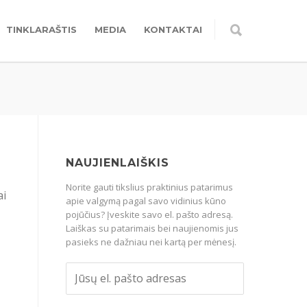
TINKLARAŠTIS
MEDIA
KONTAKTAI
NAUJIENLAIŠKIS
Norite gauti tikslius praktinius patarimus
ai
apie valgymą pagal savo vidinius kūno
pojūčius? Įveskite savo el. pašto adresą.
Laiškas su patarimais bei naujienomis jus
pasieks ne dažniau nei kartą per mėnesį.