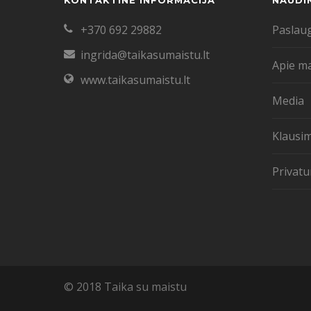
KONTAKTINĖ INFORMACIJA
NAUDI
+370 692 29882
Paslau
ingrida@taikasumaistu.lt
Apie m
www.taikasumaistu.lt
Media
Klausim
Privatu
© 2018 Taika su maistu