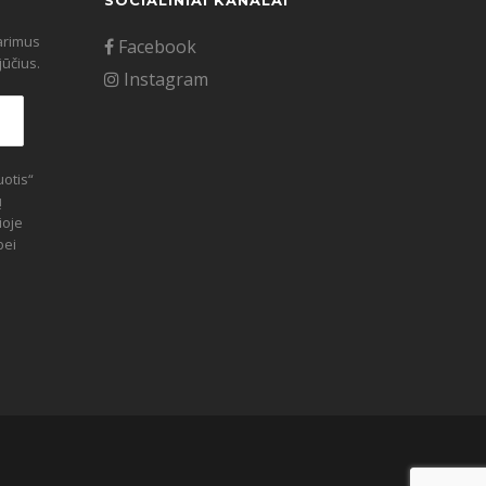
SOCIALINIAI KANALAI
tarimus
Facebook
ūčius.
Instagram
otis“
ų
ioje
bei