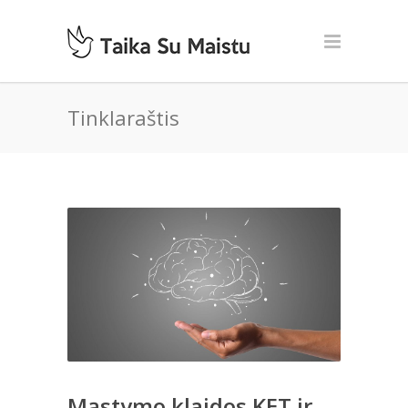
Tinklaraštis
Mąstymo klaidos KET ir