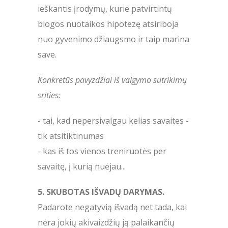
ieškantis įrodymų, kurie patvirtintų
blogos nuotaikos hipotezę atsiriboja
nuo gyvenimo džiaugsmo ir taip marina
save.
Konkretūs pavyzdžiai iš valgymo sutrikimų
srities:
- tai, kad nepersivalgau kelias savaites -
tik atsitiktinumas
- kas iš tos vienos treniruotės per
savaitę, į kurią nuėjau...
5. SKUBOTAS IŠVADŲ DARYMAS.
Padarote negatyvią išvadą net tada, kai
nėra jokių akivaizdžių ją palaikančių