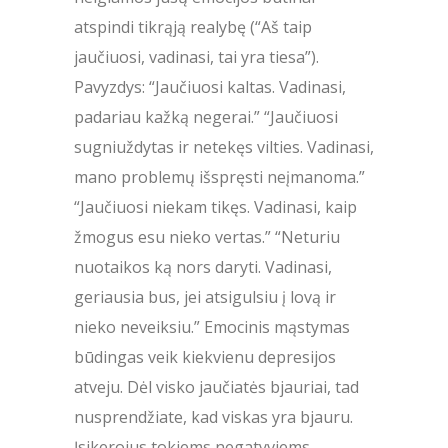
atspindi tikrąją realybę (“Aš taip
jaučiuosi, vadinasi, tai yra tiesa”).
Pavyzdys: “Jaučiuosi kaltas. Vadinasi,
padariau kažką negerai.” “Jaučiuosi
sugniuždytas ir netekęs vilties. Vadinasi,
mano problemų išspręsti neįmanoma.”
“Jaučiuosi niekam tikęs. Vadinasi, kaip
žmogus esu nieko vertas.” “Neturiu
nuotaikos ką nors daryti. Vadinasi,
geriausia bus, jei atsigulsiu į lovą ir
nieko neveiksiu.” Emocinis mąstymas
būdingas veik kiekvienu depresijos
atveju. Dėl visko jaučiatės bjauriai, tad
nusprendžiate, kad viskas yra bjauru.
Įsikerojus tokiems negatyviems