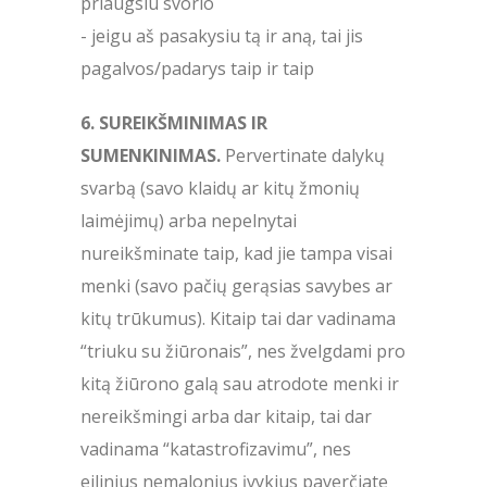
priaugsiu svorio
- jeigu aš pasakysiu tą ir aną, tai jis
pagalvos/padarys taip ir taip
6. SUREIKŠMINIMAS IR
SUMENKINIMAS.
Pervertinate dalykų
svarbą (savo klaidų ar kitų žmonių
laimėjimų) arba nepelnytai
nureikšminate taip, kad jie tampa visai
menki (savo pačių gerąsias savybes ar
kitų trūkumus). Kitaip tai dar vadinama
“triuku su žiūronais”, nes žvelgdami pro
kitą žiūrono galą sau atrodote menki ir
nereikšmingi arba dar kitaip, tai dar
vadinama “katastrofizavimu”, nes
eilinius nemalonius įvykius paverčiate