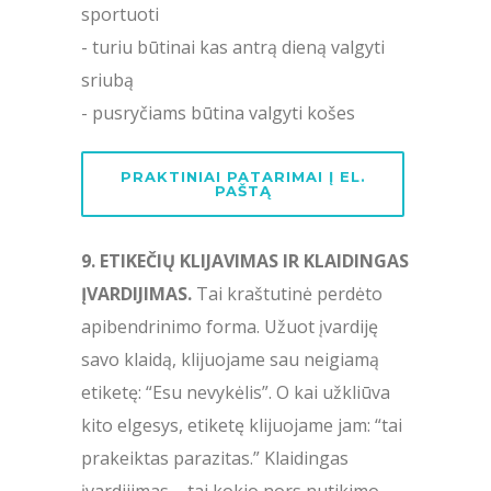
sportuoti
- turiu būtinai kas antrą dieną valgyti
sriubą
- pusryčiams būtina valgyti košes
PRAKTINIAI PATARIMAI Į EL.
PAŠTĄ
9. ETIKEČIŲ KLIJAVIMAS IR KLAIDINGAS
ĮVARDIJIMAS.
Tai kraštutinė perdėto
apibendrinimo forma. Užuot įvardiję
savo klaidą, klijuojame sau neigiamą
etiketę: “Esu nevykėlis”. O kai užkliūva
kito elgesys, etiketę klijuojame jam: “tai
prakeiktas parazitas.” Klaidingas
įvardijimas – tai kokio nors nutikimo