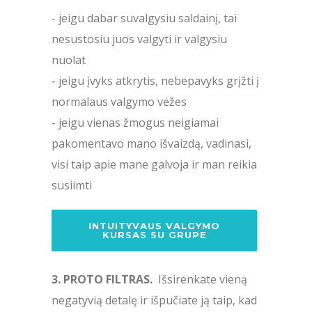
- jeigu dabar suvalgysiu saldainį, tai
nesustosiu juos valgyti ir valgysiu
nuolat
- jeigu įvyks atkrytis, nebepavyks grįžti į
normalaus valgymo vėžes
- jeigu vienas žmogus neigiamai
pakomentavo mano išvaizdą, vadinasi,
visi taip apie mane galvoja ir man reikia
susiimti
INTUITYVAUS VALGYMO
KURSAS SU GRUPE
3. PROTO FILTRAS.
Išsirenkate vieną
negatyvią detalę ir išpučiate ją taip, kad