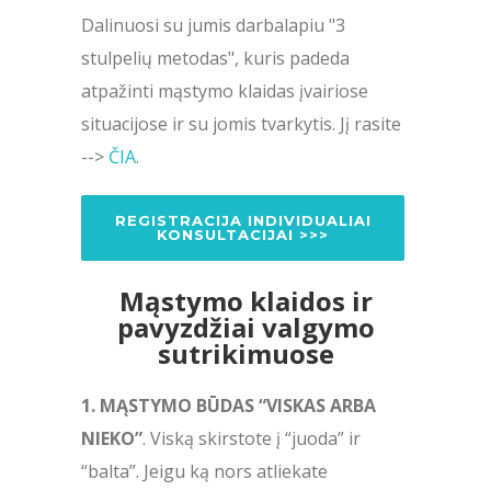
Dalinuosi su jumis darbalapiu "3
stulpelių metodas", kuris padeda
atpažinti mąstymo klaidas įvairiose
situacijose ir su jomis tvarkytis. Jį rasite
-->
ČIA
.
REGISTRACIJA INDIVIDUALIAI
KONSULTACIJAI >>>
Mąstymo klaidos ir
pavyzdžiai valgymo
sutrikimuose
1. MĄSTYMO BŪDAS “VISKAS ARBA
NIEKO”
. Viską skirstote į “juoda” ir
“balta”. Jeigu ką nors atliekate