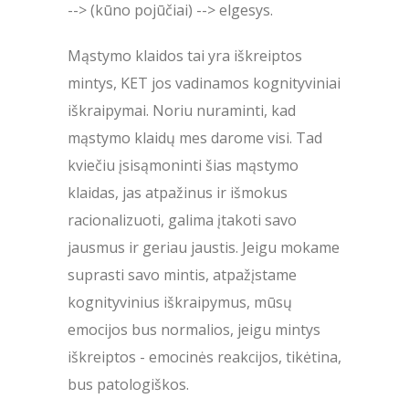
--> (kūno pojūčiai) --> elgesys.
Mąstymo klaidos tai yra iškreiptos
mintys, KET jos vadinamos kognityviniai
iškraipymai. Noriu nuraminti, kad
mąstymo klaidų mes darome visi. Tad
kviečiu įsisąmoninti šias mąstymo
klaidas, jas atpažinus ir išmokus
racionalizuoti, galima įtakoti savo
jausmus ir geriau jaustis. Jeigu mokame
suprasti savo mintis, atpažįstame
kognityvinius iškraipymus, mūsų
emocijos bus normalios, jeigu mintys
iškreiptos - emocinės reakcijos, tikėtina,
bus patologiškos.