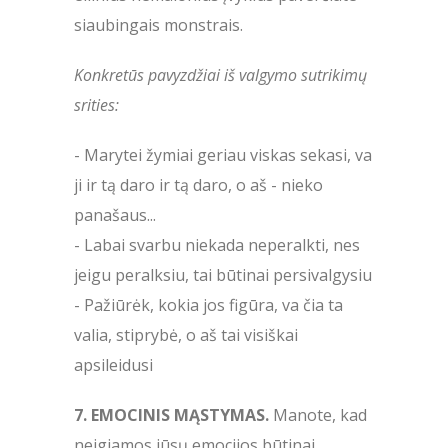
siaubingais monstrais.
Konkretūs pavyzdžiai iš valgymo sutrikimų
srities:
- Marytei žymiai geriau viskas sekasi, va
ji ir tą daro ir tą daro, o aš - nieko
panašaus...
- Labai svarbu niekada neperalkti, nes
jeigu peralksiu, tai būtinai persivalgysiu
- Pažiūrėk, kokia jos figūra, va čia ta
valia, stiprybė, o aš tai visiškai
apsileidusi
7. EMOCINIS MĄSTYMAS.
Manote, kad
neigiamos jūsų emocijos būtinai