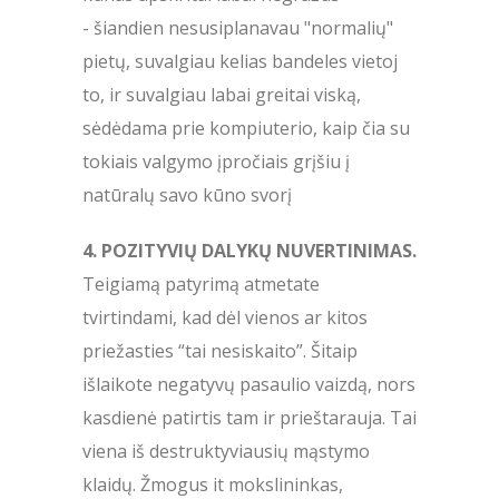
- šiandien nesusiplanavau "normalių"
pietų, suvalgiau kelias bandeles vietoj
to, ir suvalgiau labai greitai viską,
sėdėdama prie kompiuterio, kaip čia su
tokiais valgymo įpročiais grįšiu į
natūralų savo kūno svorį
4. POZITYVIŲ DALYKŲ NUVERTINIMAS.
Teigiamą patyrimą atmetate
tvirtindami, kad dėl vienos ar kitos
priežasties “tai nesiskaito”. Šitaip
išlaikote negatyvų pasaulio vaizdą, nors
kasdienė patirtis tam ir prieštarauja. Tai
viena iš destruktyviausių mąstymo
klaidų. Žmogus it mokslininkas,