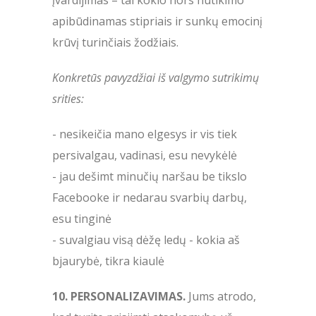
apibūdinamas stipriais ir sunkų emocinį
krūvį turinčiais žodžiais.
Konkretūs pavyzdžiai iš valgymo sutrikimų
srities:
- nesikeičia mano elgesys ir vis tiek
persivalgau, vadinasi, esu nevykėlė
- jau dešimt minučių naršau be tikslo
Facebooke ir nedarau svarbių darbų,
esu tinginė
- suvalgiau visą dėžę ledų - kokia aš
bjaurybė, tikra kiaulė
10. PERSONALIZAVIMAS.
Jums atrodo,