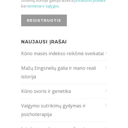
sistemą, kurioje galioja atskira
privatumo politika
bei
terminai ir sąlygos
.
NAUJAUSI ĮRAŠAI
Kūno masės indekso reikšmė sveikatai
Mažų žingsnelių galia ir mano reali
istorija
Kūno svoris ir genetika
Valgymo sutrikimų gydymas ir
psichoterapija