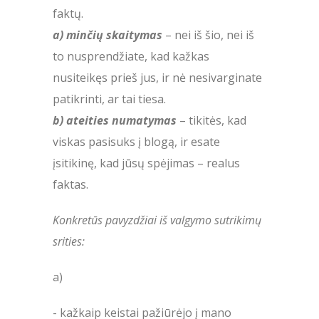
faktų.
a) minčių skaitymas
– nei iš šio, nei iš
to nusprendžiate, kad kažkas
nusiteikęs prieš jus, ir nė nesivarginate
patikrinti, ar tai tiesa.
b) ateities numatymas
– tikitės, kad
viskas pasisuks į blogą, ir esate
įsitikinę, kad jūsų spėjimas – realus
faktas.
Konkretūs pavyzdžiai iš valgymo sutrikimų
srities:
a)
- kažkaip keistai pažiūrėjo į mano