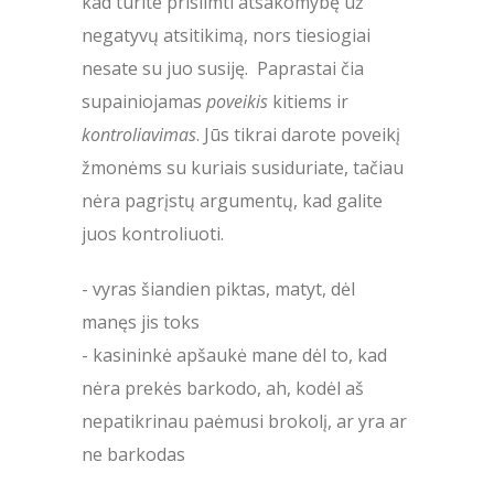
kad turite prisiimti atsakomybę už
negatyvų atsitikimą, nors tiesiogiai
nesate su juo susiję. Paprastai čia
supainiojamas
poveikis
kitiems ir
kontroliavimas
. Jūs tikrai darote poveikį
žmonėms su kuriais susiduriate, tačiau
nėra pagrįstų argumentų, kad galite
juos kontroliuoti.
- vyras šiandien piktas, matyt, dėl
manęs jis toks
- kasininkė apšaukė mane dėl to, kad
nėra prekės barkodo, ah, kodėl aš
nepatikrinau paėmusi brokolį, ar yra ar
ne barkodas