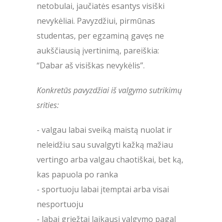
netobulai, jaučiatės esantys visiški
nevykėliai. Pavyzdžiui, pirmūnas
studentas, per egzaminą gavęs ne
aukščiausią įvertinimą, pareiškia:
“Dabar aš visiškas nevykėlis”.
Konkretūs pavyzdžiai iš valgymo sutrikimų
srities:
- valgau labai sveiką maistą nuolat ir
neleidžiu sau suvalgyti kažką mažiau
vertingo arba valgau chaotiškai, bet ką,
kas papuola po ranka
- sportuoju labai įtemptai arba visai
nesportuoju
- labai griežtai laikausi valgymo pagal