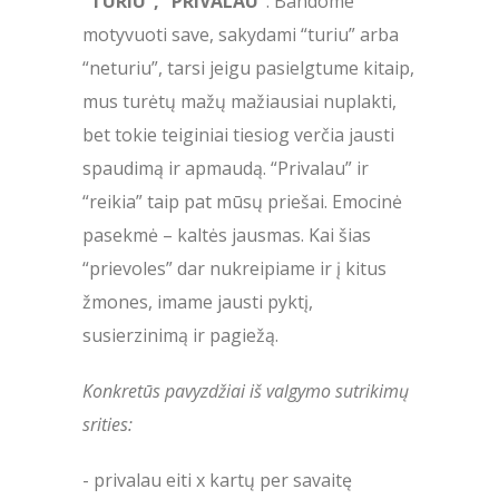
“TURIU”, “PRIVALAU”
. Bandome
motyvuoti save, sakydami “turiu” arba
“neturiu”, tarsi jeigu pasielgtume kitaip,
mus turėtų mažų mažiausiai nuplakti,
bet tokie teiginiai tiesiog verčia jausti
spaudimą ir apmaudą. “Privalau” ir
“reikia” taip pat mūsų priešai. Emocinė
pasekmė – kaltės jausmas. Kai šias
“prievoles” dar nukreipiame ir į kitus
žmones, imame jausti pyktį,
susierzinimą ir pagiežą.
Konkretūs pavyzdžiai iš valgymo sutrikimų
srities:
- privalau eiti x kartų per savaitę