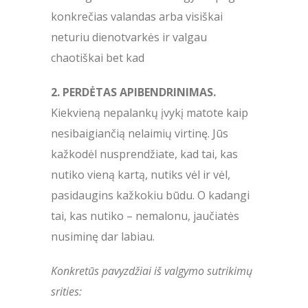
konkrečias valandas arba visiškai
neturiu dienotvarkės ir valgau
chaotiškai bet kad
2. PERDĖTAS APIBENDRINIMAS.
Kiekvieną nepalankų įvykį matote kaip
nesibaigiančią nelaimių virtinę. Jūs
kažkodėl nusprendžiate, kad tai, kas
nutiko vieną kartą, nutiks vėl ir vėl,
pasidaugins kažkokiu būdu. O kadangi
tai, kas nutiko – nemalonu, jaučiatės
nusiminę dar labiau.
Konkretūs pavyzdžiai iš valgymo sutrikimų
srities: