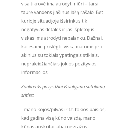
visa tikrovė ima atrodyti niūri – tarsi į
taurę vandens įlašinus lašą rašalo. Bet
kurioje situacijoje išsirinkus tik
negatyvias detales ir jas išplėtojus
viskas ims atrodyti nepalanku. Dažnai,
kai esame prislėgti, viską matome pro
akinius su tokiais ypatingais stiklais,
nepraleidžiančiais jokios pozityvios
informacijos.
Konkretūs pavyzdžiai iš valgymo sutrikimų
srities:
- mano kojos/pilvas ir t.t. tokios baisios,
kad gadina visą kūno vaizdą, mano
kūnas apskritai labai negražus