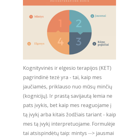
Kognityvinės ir elgesio terapijos (KET)
pagrindinė tezė yra - tai, kaip mes
jaučiamės, priklauso nuo mūsų minčių
(kognicijų). Ir prastą savijautą lemia ne
pats įvykis, bet kaip mes reaguojame į
tą įvykį arba kitais žodžiais tariant - kaip
mes tą įvykį interpretuojame. Formulėje
tai atsispindėtų taip: mintys --> jausmai