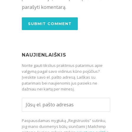
parašyti komentarą.
NAUJIENLAIŠKIS
Norite gauti tikslius praktinius patarimus apie
valgymą pagal savo vidinius kūno pojūčius?
Įveskite savo el. pašto adresą. Laiškas su
patarimais bei naujienomis jus pasieks ne
dažniau nei kartą per mėnesį.
Paspausdamas mygtuką „Registruotis“ sutinku,
jog mano duomenys būtų siunčiami į Mailchimp