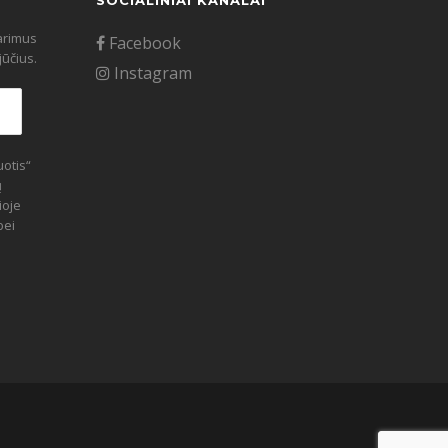
SOCIALINIAI KANALAI
tarimus
Facebook
ūčius.
Instagram
otis“
ų
ioje
bei