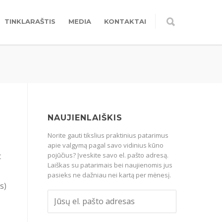
TINKLARAŠTIS
MEDIA
KONTAKTAI
NAUJIENLAIŠKIS
Norite gauti tikslius praktinius patarimus
apie valgymą pagal savo vidinius kūno
t
pojūčius? Įveskite savo el. pašto adresą.
Laiškas su patarimais bei naujienomis jus
pasieks ne dažniau nei kartą per mėnesį.
s)