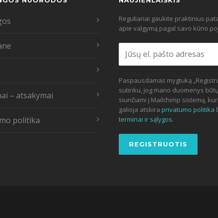
NGOS NUORODOS
NAUJIENLAIŠKIS
Reguliariai gaukite praktinius pa
gos
apie valgymą pagal savo kūno poj
ane
Paspausdamas mygtuką „Registru
sutinku, jog mano duomenys būt
ai – atsakymai
siunčiami į Mailchimp sistemą, kur
galioja atskira
privatumo politika
mo politika
terminai ir sąlygos
.