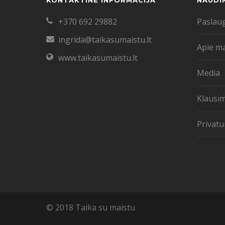
KONTAKTINĖ INFORMACIJA
NAUDI
+370 692 29882
Paslau
ingrida@taikasumaistu.lt
Apie m
www.taikasumaistu.lt
Media
Klausim
Privatu
© 2018 Taika su maistu