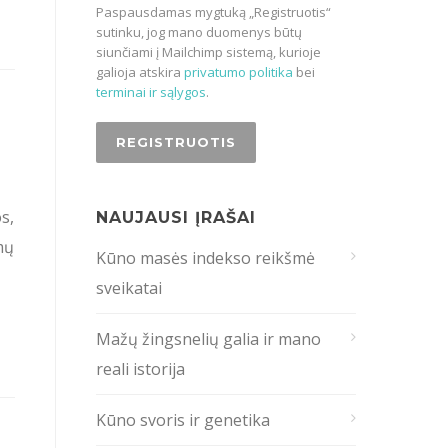
Paspausdamas mygtuką „Registruotis“
sutinku, jog mano duomenys būtų
siunčiami į Mailchimp sistemą, kurioje
galioja atskira
privatumo politika
bei
terminai ir sąlygos
.
s,
NAUJAUSI ĮRAŠAI
mų
Kūno masės indekso reikšmė
sveikatai
Mažų žingsnelių galia ir mano
reali istorija
Kūno svoris ir genetika