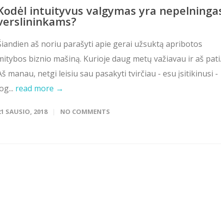
Kodėl intuityvus valgymas yra nepelninga
verslininkams?
Šiandien aš noriu parašyti apie gerai užsuktą apribotos
mitybos biznio mašiną. Kurioje daug metų važiavau ir aš pati
Aš manau, netgi leisiu sau pasakyti tvirčiau - esu įsitikinusi -
jog...
read more →
21 SAUSIO, 2018
NO COMMENTS