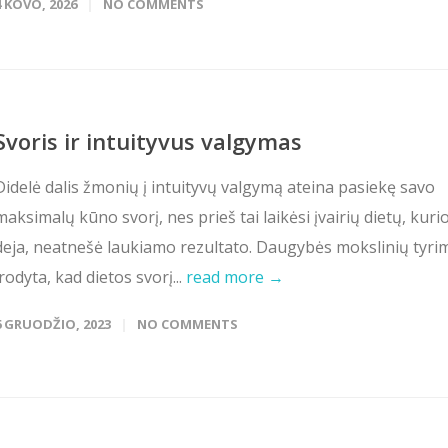
4 KOVO, 2026
NO COMMENTS
Svoris ir intuityvus valgymas
Didelė dalis žmonių į intuityvų valgymą ateina pasiekę savo
maksimalų kūno svorį, nes prieš tai laikėsi įvairių dietų, kurio
deja, neatnešė laukiamo rezultato. Daugybės mokslinių tyri
įrodyta, kad dietos svorį...
read more →
6 GRUODŽIO, 2023
NO COMMENTS