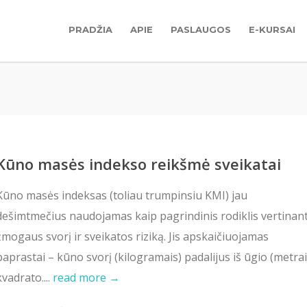
PRADŽIA
APIE
PASLAUGOS
E-KURSAI
Kūno masės indekso reikšmė sveikatai
Kūno masės indeksas (toliau trumpinsiu KMI) jau
dešimtmečius naudojamas kaip pagrindinis rodiklis vertinan
žmogaus svorį ir sveikatos riziką. Jis apskaičiuojamas
paprastai – kūno svorį (kilogramais) padalijus iš ūgio (metrai
kvadrato....
read more →