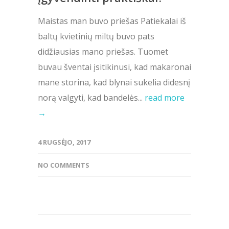
Maistas man buvo priešas Patiekalai iš
baltų kvietinių miltų buvo pats
didžiausias mano priešas. Tuomet
buvau šventai įsitikinusi, kad makaronai
mane storina, kad blynai sukelia didesnį
norą valgyti, kad bandelės...
read more
→
4 RUGSĖJO, 2017
NO COMMENTS