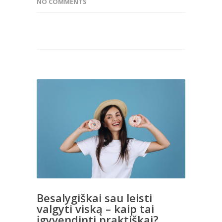
NO COMMENTS
Besalygiškai sau leisti
valgyti viską – kaip tai
įgyvendinti praktiškai?