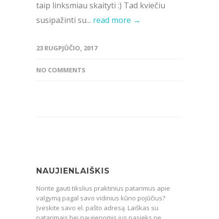
taip linksmiau skaityti :) Tad kviečiu
susipažinti su...
read more →
23 RUGPJŪČIO, 2017
NO COMMENTS
NAUJIENLAIŠKIS
Norite gauti tikslius praktinius patarimus apie
valgymą pagal savo vidinius kūno pojūčius?
Įveskite savo el. pašto adresą. Laiškas su
patarimais bei naujienomis jus pasieks ne