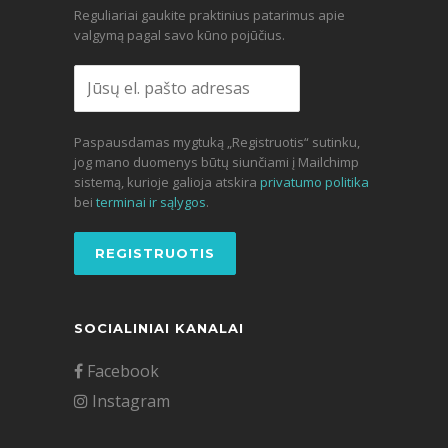
Reguliariai gaukite praktinius patarimus apie
valgymą pagal savo kūno pojūčius.
Paspausdamas mygtuką „Registruotis“ sutinku,
jog mano duomenys būtų siunčiami į Mailchimp
sistemą, kurioje galioja atskira
privatumo politika
bei
terminai ir sąlygos
.
SOCIALINIAI KANALAI
Facebook
Instagram