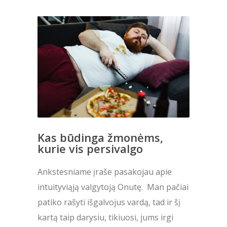
Kas būdinga žmonėms,
kurie vis persivalgo
Ankstesniame įraše pasakojau apie
intuityviąją valgytoją Onutę. Man pačiai
patiko rašyti išgalvojus vardą, tad ir šį
kartą taip darysiu, tikiuosi, jums irgi