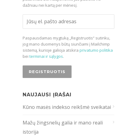
dažniau nei kartą per mėnesį.
Paspausdamas mygtuką „Registruotis“ sutinku,
jog mano duomenys būtų siunčiami į Mailchimp
sistemą, kurioje galioja atskira
privatumo politika
bei
terminai ir sąlygos
.
NAUJAUSI ĮRAŠAI
Kūno masės indekso reikšmė sveikatai
Mažų žingsnelių galia ir mano reali
istorija