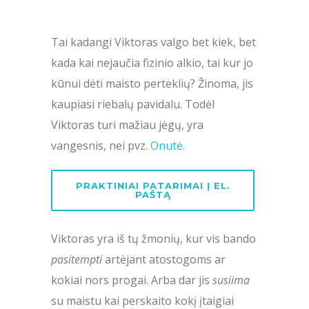
Tai kadangi Viktoras valgo bet kiek, bet
kada kai nejaučia fizinio alkio, tai kur jo
kūnui dėti maisto perteklių? Žinoma, jis
kaupiasi riebalų pavidalu. Todėl
Viktoras turi mažiau jėgų, yra
vangesnis, nei pvz.
Onutė.
PRAKTINIAI PATARIMAI Į EL.
PAŠTĄ
Viktoras yra iš tų žmonių, kur vis bando
pasitempti
artėjant atostogoms ar
kokiai nors progai. Arba dar jis
susiima
su maistu kai perskaito kokį įtaigiai