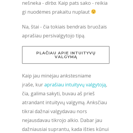
nešneka -
dirba
. Kaip pats sako - reikia
gi nuodėmes prakaitu nuplaut
Na, štai - čia tokiais bendrais bruožais
aprašiau persivalgytojo tipą.
PLAČIAU APIE INTUITYVŲ
VALGYMĄ
Kaip jau minėjau ankstesniame
įraše, kur
aprašiau intuityvų valgytoją
,
čia, galima sakyti, buvau aš prieš
atrandant intuityvų valgymą. Anksčiau
tikrai dažnai valgydavau nors
nejausdavau tikrojo alkio. Dabar jau
dažniausiai suprantu, kada išties kūnui