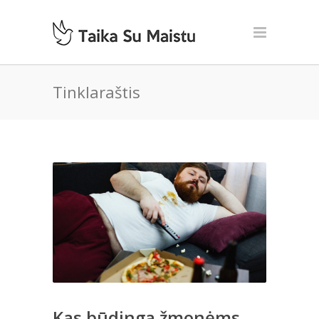
Tinklaraštis
Kas būdinga žmonėms,