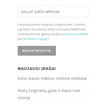
Paspausdamas mygtuką „Registruotis“ sutinku,
jog mano duomenys būtų siunčiami į Mailchimp
sistemą, kurioje galioja atskira
privatumo politika
bei
terminai ir sąlygos
.
NAUJAUSI ĮRAŠAI
Kūno masės indekso reikšmė sveikatai
Mažų žingsnelių galia ir mano reali
istorija