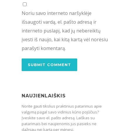
Noriu savo interneto naršyklėje
išsaugoti vardą, el. pašto adresą ir
interneto puslapį, kad jų nebereiktų
įvesti iš naujo, kai kitą kartą vėl norėsiu
parašyti komentarą.
NAUJIENLAIŠKIS
Norite gauti tikslius praktinius patarimus apie
valgymą pagal savo vidinius kūno pojūčius?
Įveskite savo el. pašto adresą. Laiškas su
patarimais bei naujienomis jus pasieks ne
dažniau nei kartą per mėnesį.