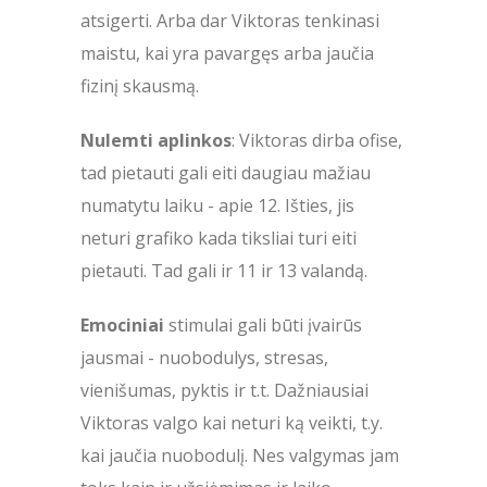
atsigerti. Arba dar Viktoras tenkinasi
maistu, kai yra pavargęs arba jaučia
fizinį skausmą.
Nulemti aplinkos
: Viktoras dirba ofise,
tad pietauti gali eiti daugiau mažiau
numatytu laiku - apie 12. Išties, jis
neturi grafiko kada tiksliai turi eiti
pietauti. Tad gali ir 11 ir 13 valandą.
Emociniai
stimulai gali būti įvairūs
jausmai - nuobodulys, stresas,
vienišumas, pyktis ir t.t. Dažniausiai
Viktoras valgo kai neturi ką veikti, t.y.
kai jaučia nuobodulį. Nes valgymas jam