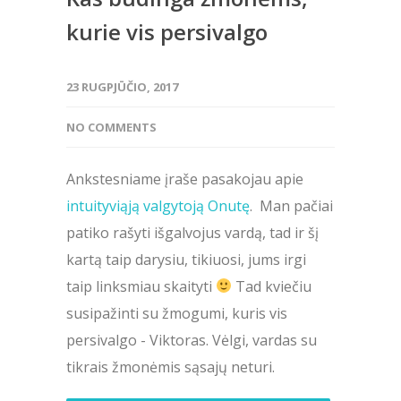
kurie vis persivalgo
23 RUGPJŪČIO, 2017
NO COMMENTS
Ankstesniame įraše pasakojau apie
intuityviąją valgytoją Onutę
. Man pačiai
patiko rašyti išgalvojus vardą, tad ir šį
kartą taip darysiu, tikiuosi, jums irgi
taip linksmiau skaityti
Tad kviečiu
susipažinti su žmogumi, kuris vis
persivalgo - Viktoras. Vėlgi, vardas su
tikrais žmonėmis sąsajų neturi.