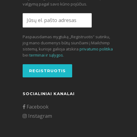
valgymą pagal savo kūno pojūčius.
Paspausdamas mygtuką „Registruotis“ sutinku,
jog mano duomenys būtų siunčiami į Mailchimp
sistemą, kurioje galioja atskira
privatumo politika
bei
terminai ir sąlygos
.
SOCIALINIAI KANALAI
Facebook
Instagram