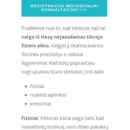
REGISTRACIJA INDIVIDUALIAI
KONSULTACIJAI >>>
Pradėkime nuo to, kad Viktoras dažnai
valgo iš tiesų nejausdamas tikrojo
fizinio alkio.
Valgyti jį skatina įvairios
išorinės priežastys ir vidiniai
išgyvenimai. Kad būtų paprasčiau
sugrupuosiu šiuos stimulus į tris dalis:
fiziniai
nulemti aplinkos
emociniai
Fiziniai
: Viktoras būna valgo tam, kad
numalšintų troškulį, nors išties pakaktų