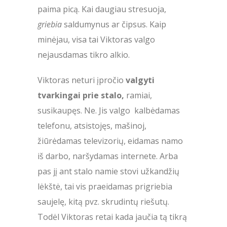
paima picą. Kai daugiau stresuoja,
griebia
saldumynus ar čipsus. Kaip
minėjau, visa tai Viktoras valgo
nejausdamas tikro alkio.
Viktoras neturi įpročio
valgyti
tvarkingai prie stalo,
ramiai,
susikaupęs. Ne. Jis valgo kalbėdamas
telefonu, atsistojęs, mašinoj,
žiūrėdamas televizorių, eidamas namo
iš darbo, naršydamas internete. Arba
pas jį ant stalo namie stovi užkandžių
lėkštė, tai vis praeidamas prigriebia
saujelę, kitą pvz. skrudintų riešutų.
Todėl Viktoras retai kada jaučia tą tikrą