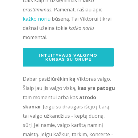
toks kaip ir užsiėmimas ir laiko
prastūmimas.
Pamenat, rašiau apie
kažko noriu
būseną. Tai Viktorui tikrai
dažnai užeina tokie
kažko noriu
momentai.
INTUITYVAUS VALGYMO
KURSAS SU GRUPE
Dabar pasižiūrėkim
ką
Viktoras valgo.
Šiaip jau jis valgo viską,
kas yra patogu
tam momentui arba kas
atrodo
skaniai
. Jeigu su draugais išėjo į barą,
tai valgo užkandžius - keptą duoną,
sūrį. Jei namie, valgo karštą naminį
maistą. Jeigu kažkur, tarkim, koncerte -