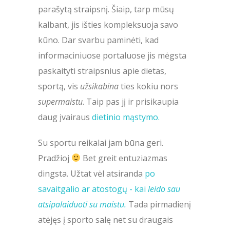
parašytą straipsnį. Šiaip, tarp mūsų
kalbant, jis išties kompleksuoja savo
kūno. Dar svarbu paminėti, kad
informaciniuose portaluose jis mėgsta
paskaityti straipsnius apie dietas,
sportą, vis
užsikabina
ties kokiu nors
supermaistu
. Taip pas jį ir prisikaupia
daug įvairaus
dietinio mąstymo.
Su sportu reikalai jam būna geri.
Pradžioj
Bet greit entuziazmas
dingsta. Užtat vėl atsiranda
po
savaitgalio ar atostogų - kai
leido sau
atsipalaiduoti su maistu.
Tada pirmadienį
atėjęs į sporto salę net su draugais