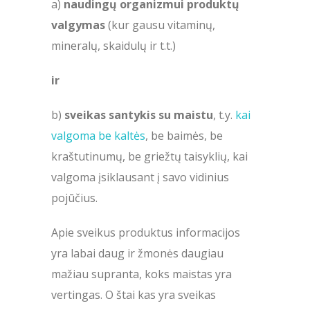
a)
naudingų organizmui produktų
valgymas
(kur gausu vitaminų,
mineralų, skaidulų ir t.t.)
ir
b)
sveikas santykis su maistu
, t.y.
kai
valgoma be kaltės
, be baimės, be
kraštutinumų, be griežtų taisyklių, kai
valgoma įsiklausant į savo vidinius
pojūčius.
Apie sveikus produktus informacijos
yra labai daug ir žmonės daugiau
mažiau supranta, koks maistas yra
vertingas. O štai kas yra sveikas