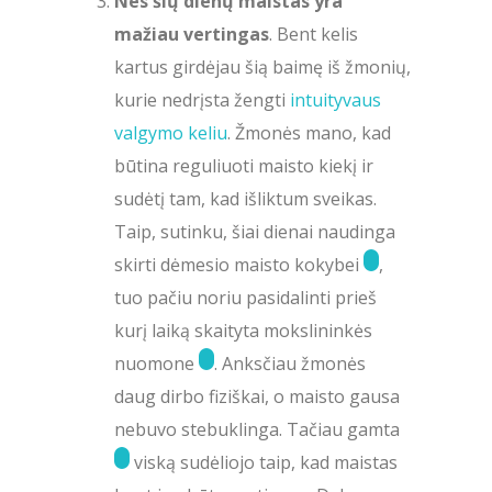
Nes šių dienų maistas yra
mažiau vertingas
. Bent kelis
kartus girdėjau šią baimę iš žmonių,
kurie nedrįsta žengti
intuityvaus
valgymo keliu
. Žmonės mano, kad
būtina reguliuoti maisto kiekį ir
sudėtį tam, kad išliktum sveikas.
Taip, sutinku, šiai dienai naudinga
skirti dėmesio maisto kokybei
,
tuo pačiu noriu pasidalinti prieš
kurį laiką skaityta mokslininkės
nuomone
. Anksčiau žmonės
daug dirbo fiziškai, o maisto gausa
nebuvo stebuklinga. Tačiau gamta
viską sudėliojo taip, kad maistas