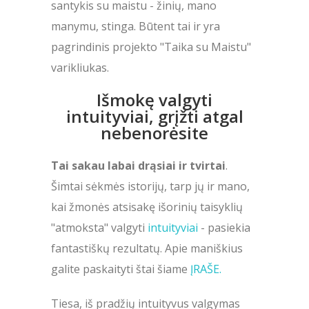
santykis su maistu - žinių, mano
manymu, stinga. Būtent tai ir yra
pagrindinis projekto "Taika su Maistu"
varikliukas.
Išmokę valgyti
intuityviai, grįžti atgal
nebenorėsite
Tai sakau labai drąsiai ir tvirtai
.
Šimtai sėkmės istorijų, tarp jų ir mano,
kai žmonės atsisakę išorinių taisyklių
"atmoksta" valgyti
intuityviai
- pasiekia
fantastiškų rezultatų. Apie maniškius
galite paskaityti štai šiame
ĮRAŠE.
Tiesa, iš pradžių intuityvus valgymas