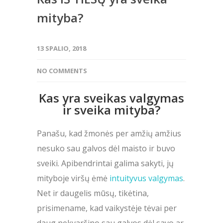
mityba?
13 SPALIO, 2018
NO COMMENTS
Kas yra sveikas valgymas
ir sveika mityba?
Panašu, kad žmonės per amžių amžius
nesuko sau galvos dėl maisto ir buvo
sveiki. Apibendrintai galima sakyti, jų
mityboje viršų ėmė
intuityvus valgymas
.
Net ir daugelis mūsų, tikėtina,
prisimename, kad vaikystėje tėvai per
daug nekvaršino sau galvos dėl savo ar