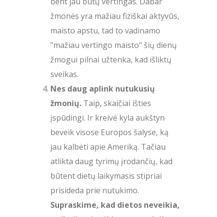
bent jau būtų vertingas. Dabar
žmonės yra mažiau fiziškai aktyvūs,
maisto apstu, tad to vadinamo
"mažiau vertingo maisto" šių dienų
žmogui pilnai užtenka, kad išliktų
sveikas.
Nes daug aplink nutukusių
žmonių.
Taip, skaičiai išties
įspūdingi. Ir kreivė kyla aukštyn
beveik visose Europos šalyse, ką
jau kalbėti apie Ameriką. Tačiau
atlikta daug tyrimų įrodančių, kad
būtent dietų laikymasis stipriai
prisideda prie nutukimo.
Supraskime, kad dietos neveikia,