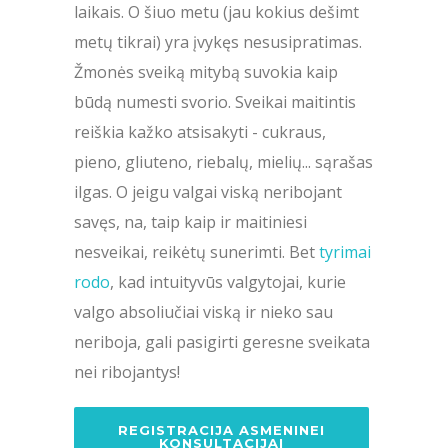
laikais. O šiuo metu (jau kokius dešimt
metų tikrai) yra įvykęs nesusipratimas.
Žmonės sveiką mitybą suvokia kaip
būdą numesti svorio. Sveikai maitintis
reiškia kažko atsisakyti - cukraus,
pieno, gliuteno, riebalų, mielių... sąrašas
ilgas. O jeigu valgai viską neribojant
savęs, na, taip kaip ir maitiniesi
nesveikai, reikėtų sunerimti. Bet
tyrimai
rodo
, kad intuityvūs valgytojai, kurie
valgo absoliučiai viską ir nieko sau
neriboja, gali pasigirti geresne sveikata
nei ribojantys!
REGISTRACIJA ASMENINEI
KONSULTACIJAI