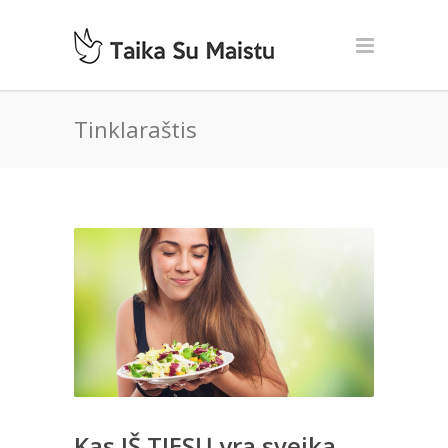
Tinklaraštis
Kas IŠ TIESŲ yra sveika