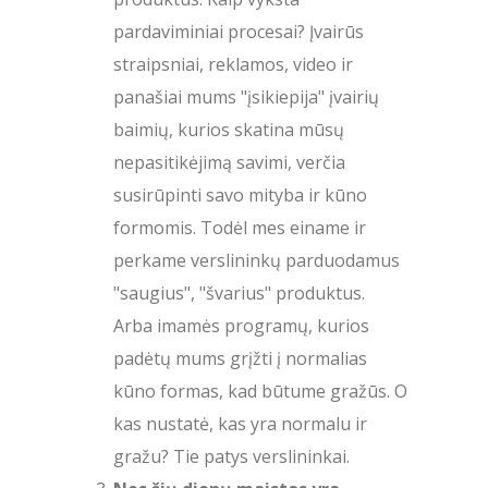
pardaviminiai procesai? Įvairūs
straipsniai, reklamos, video ir
panašiai mums "įsikiepija" įvairių
baimių, kurios skatina mūsų
nepasitikėjimą savimi, verčia
susirūpinti savo mityba ir kūno
formomis. Todėl mes einame ir
perkame verslininkų parduodamus
"saugius", "švarius" produktus.
Arba imamės programų, kurios
padėtų mums grįžti į normalias
kūno formas, kad būtume gražūs. O
kas nustatė, kas yra normalu ir
gražu? Tie patys verslininkai.