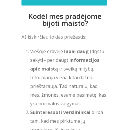
Kodėl mes pradėjome
bijoti maisto?
Aš išskirčiau tokias priežastis:
Viešoje erdvėje
labai daug
(drįstu
sakyti - per daug)
informacijos
apie maistą
ir sveiką mitybą.
Informacija viena kitai dažnai
prieštarauja. Tad natūralu, kad
mes, žmonės, esame pasimetę, kas
yra normalus valgymas.
Suinteresuoti verslininkai
dirba
tam, kad mes pirktume jų
produktus. Kaip vyksta