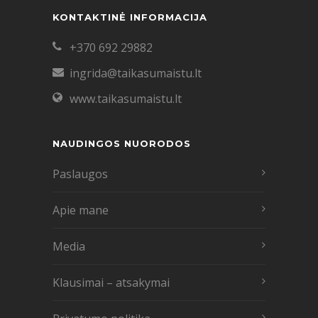
KONTAKTINĖ INFORMACIJA
+370 692 29882
ingrida@taikasumaistu.lt
www.taikasumaistu.lt
NAUDINGOS NUORODOS
Paslaugos
Apie mane
Media
Klausimai – atsakymai