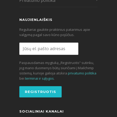
Privatumo politika
NAUJIENLAIŠKIS
Reguliariai gaukite praktinius patarimus apie
valgymą pagal savo kūno pojūčius.
Paspausdamas mygtuką „Registruotis“ sutinku,
jog mano duomenys būtų siunčiami į Mailchimp
sistemą, kurioje galioja atskira
privatumo politika
bei
terminai ir sąlygos
.
SOCIALINIAI KANALAI