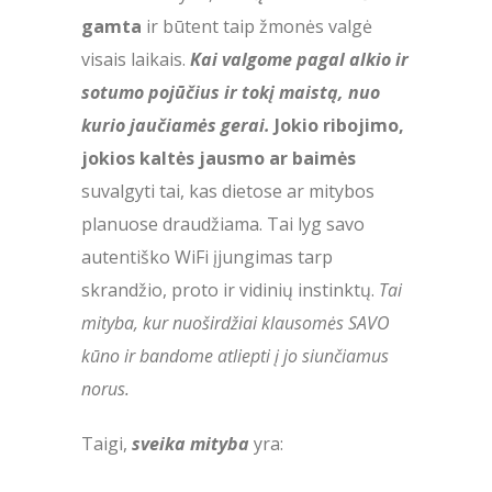
gamta
ir būtent taip žmonės valgė
visais laikais.
Kai valgome pagal alkio ir
sotumo pojūčius ir tokį maistą, nuo
kurio jaučiamės gerai.
Jokio ribojimo,
jokios kaltės jausmo ar baimės
suvalgyti tai, kas dietose ar mitybos
planuose draudžiama. Tai lyg savo
autentiško WiFi įjungimas tarp
skrandžio, proto ir vidinių instinktų.
Tai
mityba, kur nuoširdžiai klausomės SAVO
kūno ir bandome atliepti į jo siunčiamus
norus.
Taigi,
sveika mityba
yra: