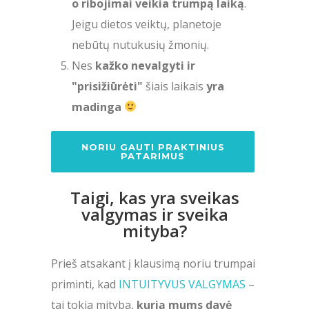
o ribojimai veikia trumpą laiką
.
Jeigu dietos veiktų, planetoje
nebūtų nutukusių žmonių.
Nes
kažko nevalgyti ir
"prisižiūrėti"
šiais laikais
yra
madinga
NORIU GAUTI PRAKTINIUS
PATARIMUS
Taigi, kas yra sveikas
valgymas ir sveika
mityba?
Prieš atsakant į klausimą noriu trumpai
priminti, kad
INTUITYVUS VALGYMAS
–
tai tokia mityba,
kurią mums davė