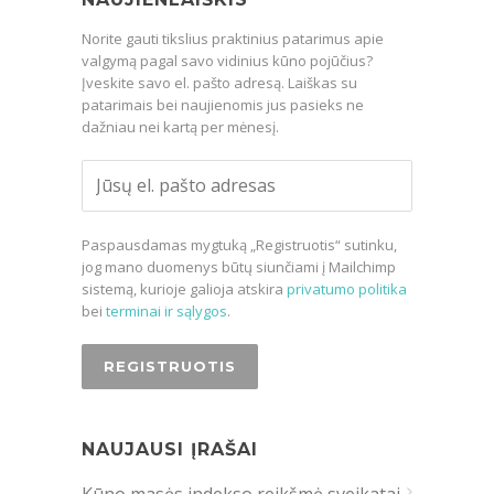
Norite gauti tikslius praktinius patarimus apie
valgymą pagal savo vidinius kūno pojūčius?
Įveskite savo el. pašto adresą. Laiškas su
patarimais bei naujienomis jus pasieks ne
dažniau nei kartą per mėnesį.
Paspausdamas mygtuką „Registruotis“ sutinku,
jog mano duomenys būtų siunčiami į Mailchimp
sistemą, kurioje galioja atskira
privatumo politika
bei
terminai ir sąlygos
.
NAUJAUSI ĮRAŠAI
Kūno masės indekso reikšmė sveikatai