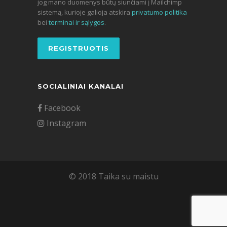
jog mano duomenys būtų siunčiami į Mailchimp
sistemą, kurioje galioja atskira
privatumo politika
bei
terminai ir sąlygos
.
SOCIALINIAI KANALAI
Facebook
Instagram
© 2018 Taika su maistu