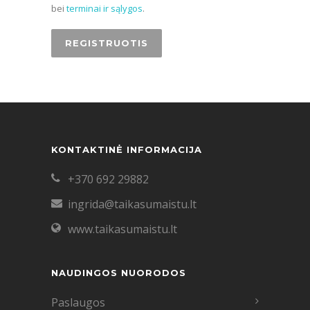
bei
terminai ir sąlygos
.
KONTAKTINĖ INFORMACIJA
+370 692 29882
ingrida@taikasumaistu.lt
www.taikasumaistu.lt
NAUDINGOS NUORODOS
Paslaugos