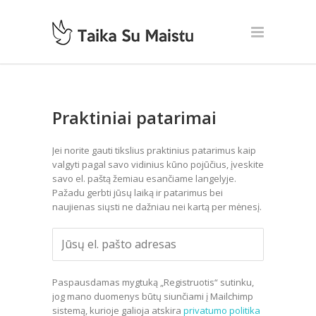
Praktiniai patarimai
Jei norite gauti tikslius praktinius patarimus kaip
valgyti pagal savo vidinius kūno pojūčius, įveskite
savo el. paštą žemiau esančiame langelyje.
Pažadu gerbti jūsų laiką ir patarimus bei
naujienas siųsti ne dažniau nei kartą per mėnesį.
Paspausdamas mygtuką „Registruotis“ sutinku,
jog mano duomenys būtų siunčiami į Mailchimp
sistemą, kurioje galioja atskira
privatumo politika