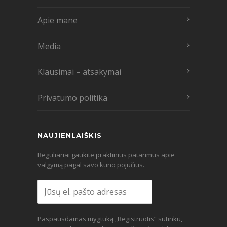
Apie mane
Media
Klausimai – atsakymai
Privatumo politika
NAUJIENLAIŠKIS
Reguliariai gaukite praktinius patarimus apie
valgymą pagal savo kūno pojūčius.
Paspausdamas mygtuką „Registruotis“ sutinku,