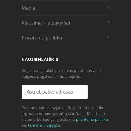
Media
Klausimai – atsakymai
Privatumo politika
NAUJIENLAIŠKIS
Reguliariai gaukite praktinius patarimus apie
valgymą pagal savo kūno pojūčius.
Paspausdamas mygtuką „Registruotis“ sutinku,
jog mano duomenys būtų siunčiami į Mailchimp
sistemą, kurioje galioja atskira
privatumo politika
bei
terminai ir sąlygos
.