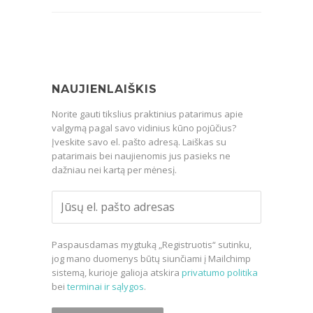
NAUJIENLAIŠKIS
Norite gauti tikslius praktinius patarimus apie
valgymą pagal savo vidinius kūno pojūčius?
Įveskite savo el. pašto adresą. Laiškas su
patarimais bei naujienomis jus pasieks ne
dažniau nei kartą per mėnesį.
Paspausdamas mygtuką „Registruotis“ sutinku,
jog mano duomenys būtų siunčiami į Mailchimp
sistemą, kurioje galioja atskira
privatumo politika
bei
terminai ir sąlygos
.