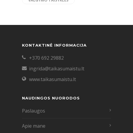
KONTAKTINĖ INFORMACIJA
+370 692 29882
ingrida@taikasumaistu.lt
www.taikasumaistu.lt
NAUDINGOS NUORODOS
Paslaugos
Apie mane