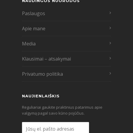
NAUDINGOS NUORODOS
Paslaugos
Apie mane
Media
Klausimai – atsakymai
Privatumo politika
NAUJIENLAIŠKIS
Reguliariai gaukite praktinius patarimus apie
valgymą pagal savo kūno pojūčius.