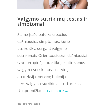
Valgymo sutrikimų testas ir
simptomai
Šiame įraše pateiksiu pačius
dažniausius simptomus, kurie
pasireiškia sergant valgymo
sutrikimais. Orientuosiuosi į dažniausiai
savo terapinėje praktikoje sutinkamus
valgymo sutrikimus - nervinę
anoreksiją, nervinę bulimiją,
persivalgymo sutrikimą ir ortoreksiją.
Nusprendžiau...
read more →
16 LIEPOS, 2021