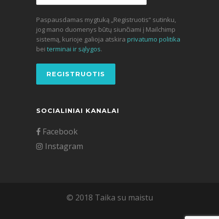
Paspausdamas mygtuką „Registruotis“ sutinku,
jog mano duomenys būtų siunčiami į Mailchimp
sistemą, kurioje galioja atskira
privatumo politika
bei
terminai ir sąlygos
.
SOCIALINIAI KANALAI
Facebook
Instagram
© 2018 Taika su maistu