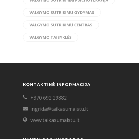
VALGYMO SUTRIKIMU GYDYMAS
VALGYMO SUTRIKIMŲ CENTRAS
VALGYMO TAISYKLĖS
KONTAKTINĖ INFORMACIJA
+370 692 29882
ingrida@taikasumaistu.lt
www.taikasumaistu.lt