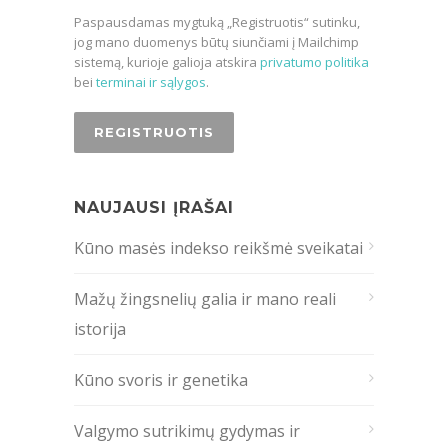
Paspausdamas mygtuką „Registruotis“ sutinku,
jog mano duomenys būtų siunčiami į Mailchimp
sistemą, kurioje galioja atskira
privatumo politika
bei
terminai ir sąlygos
.
NAUJAUSI ĮRAŠAI
Kūno masės indekso reikšmė sveikatai
Mažų žingsnelių galia ir mano reali
istorija
Kūno svoris ir genetika
Valgymo sutrikimų gydymas ir