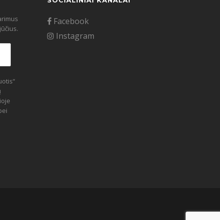
SOCIALINIAI KANALAI
tarimus
Facebook
ūčius.
Instagram
otis“
ų
ioje
bei