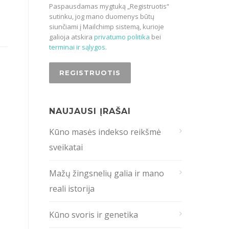
Paspausdamas mygtuką „Registruotis“
sutinku, jog mano duomenys būtų
siunčiami į Mailchimp sistemą, kurioje
galioja atskira
privatumo politika
bei
terminai ir sąlygos
.
NAUJAUSI ĮRAŠAI
Kūno masės indekso reikšmė
sveikatai
Mažų žingsnelių galia ir mano
reali istorija
Kūno svoris ir genetika