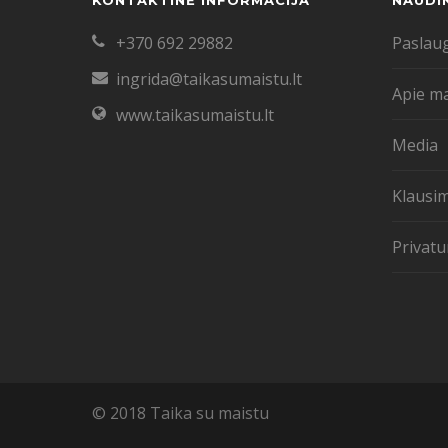
KONTAKTINĖ INFORMACIJA
NAUDI
+370 692 29882
Paslau
ingrida@taikasumaistu.lt
Apie m
www.taikasumaistu.lt
Media
Klausim
Privatu
© 2018 Taika su maistu