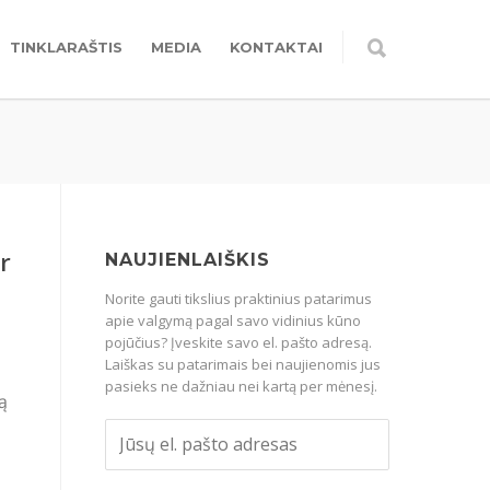
TINKLARAŠTIS
MEDIA
KONTAKTAI
r
NAUJIENLAIŠKIS
Norite gauti tikslius praktinius patarimus
apie valgymą pagal savo vidinius kūno
pojūčius? Įveskite savo el. pašto adresą.
Laiškas su patarimais bei naujienomis jus
ų
pasieks ne dažniau nei kartą per mėnesį.
ą