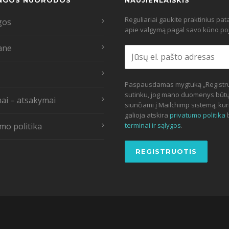
NGOS NUORODOS
NAUJIENLAIŠKIS
Reguliariai gaukite praktinius pa
gos
apie valgymą pagal savo kūno poj
ane
Paspausdamas mygtuką „Registru
sutinku, jog mano duomenys būt
ai – atsakymai
siunčiami į Mailchimp sistemą, kur
galioja atskira
privatumo politika
mo politika
terminai ir sąlygos
.