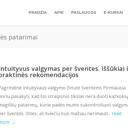
PRADŽIA
APIE
PASLAUGOS
E-KURSAI
nės patarimai
Intuityvus valgymas per šventes. Iššūkiai i
praktinės rekomendacijos
Pagrindinė intuityvaus valgymo žinutė šventėms Pirmiausia
noriu pasakyti, kad šio straipsnio tikslas nėra duoti kažkoki
magiškų patarimų, kurie padės mums sukontroliuoti valgym
per šventes. Išties, aš kviečiu kuo mažiau nerimauti...
read
more →