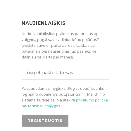
NAUJIENLAIŠKIS
Norite gauti tikslius praktinius patarimus apie
valgymą pagal savo vidinius kūno pojūčius?
Įveskite savo el. pašto adresą. Laiškas su
patarimais bei naujienomis jus pasieks ne
dažniau nei kartą per mėnesį.
Paspausdamas mygtuką „Registruotis“ sutinku,
jog mano duomenys būtų siunčiami į Mailchimp
sistemą, kurioje galioja atskira
privatumo politika
bei
terminai ir sąlygos
.