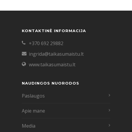
KONTAKTINĖ INFORMACIJA
+370 692 29882
ingrida@taikasumaistu.lt
www.taikasumaistu.lt
NAUDINGOS NUORODOS
Paslaugos
Apie mane
Media