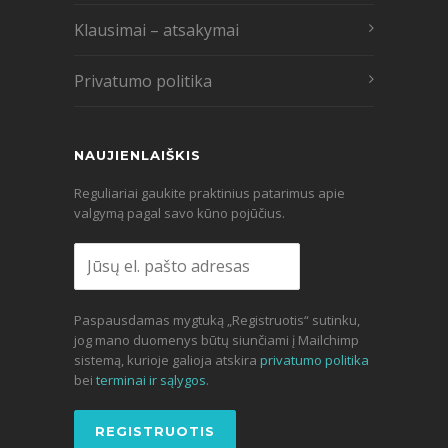
Klausimai – atsakymai
Privatumo politika
NAUJIENLAIŠKIS
Reguliariai gaukite praktinius patarimus apie
valgymą pagal savo kūno pojūčius.
Paspausdamas mygtuką „Registruotis“ sutinku,
jog mano duomenys būtų siunčiami į Mailchimp
sistemą, kurioje galioja atskira
privatumo politika
bei
terminai ir sąlygos
.