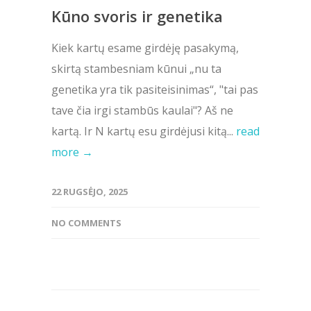
Kūno svoris ir genetika
Kiek kartų esame girdėję pasakymą,
skirtą stambesniam kūnui „nu ta
genetika yra tik pasiteisinimas“, "tai pas
tave čia irgi stambūs kaulai"? Aš ne
kartą. Ir N kartų esu girdėjusi kitą...
read
more →
22 RUGSĖJO, 2025
NO COMMENTS