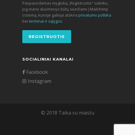
Paspausdamas mygtuką „Registruotis“ sutinku,
jog mano duomenys būtų siunčiami į Mailchimp
sistemą, kurioje galioja atskira
privatumo politika
bei
terminai ir sąlygos
.
SOCIALINIAI KANALAI
Facebook
Instagram
© 2018 Taika su maistu