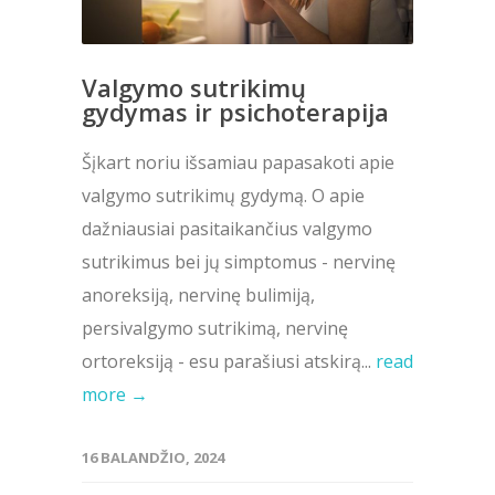
Valgymo sutrikimų
gydymas ir psichoterapija
Šįkart noriu išsamiau papasakoti apie
valgymo sutrikimų gydymą. O apie
dažniausiai pasitaikančius valgymo
sutrikimus bei jų simptomus - nervinę
anoreksiją, nervinę bulimiją,
persivalgymo sutrikimą, nervinę
ortoreksiją - esu parašiusi atskirą...
read
more →
16 BALANDŽIO, 2024