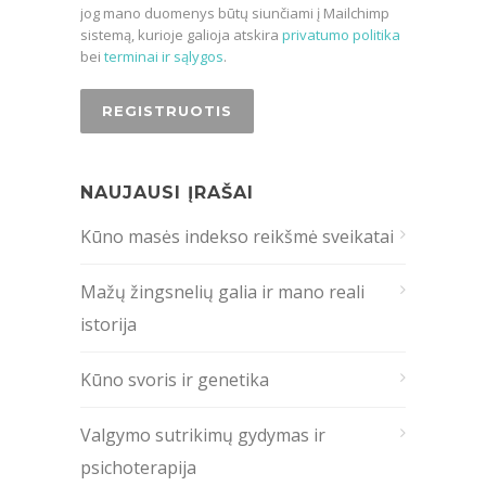
jog mano duomenys būtų siunčiami į Mailchimp
sistemą, kurioje galioja atskira
privatumo politika
bei
terminai ir sąlygos
.
NAUJAUSI ĮRAŠAI
Kūno masės indekso reikšmė sveikatai
Mažų žingsnelių galia ir mano reali
istorija
Kūno svoris ir genetika
Valgymo sutrikimų gydymas ir
psichoterapija