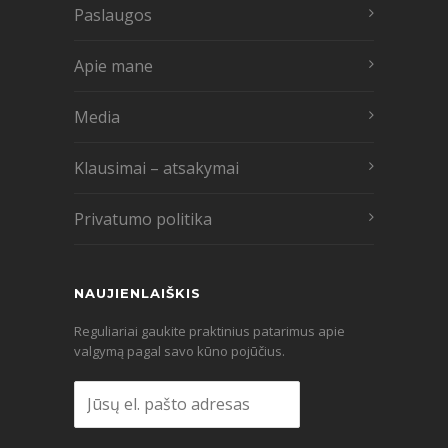
Paslaugos
Apie mane
Media
Klausimai – atsakymai
Privatumo politika
NAUJIENLAIŠKIS
Reguliariai gaukite praktinius patarimus apie
valgymą pagal savo kūno pojūčius.