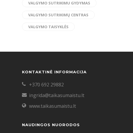
VALGYMO SUTRIKIMU GYDYMAS
VALGYMO SUTRIKIMŲ CENTRAS
VALGYMO TAISYKLĖS
KONTAKTINĖ INFORMACIJA
+370 692 29882
ingrida@taikasumaistu.lt
www.taikasumaistu.lt
NAUDINGOS NUORODOS