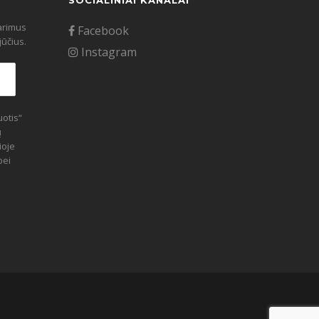
SOCIALINIAI KANALAI
tarimus
Facebook
ūčius.
Instagram
otis“
ų
ioje
bei