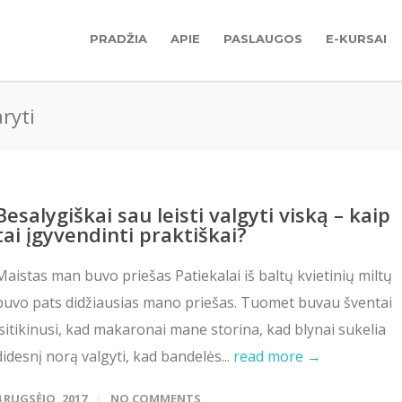
PRADŽIA
APIE
PASLAUGOS
E-KURSAI
ryti
Besalygiškai sau leisti valgyti viską – kaip
tai įgyvendinti praktiškai?
Maistas man buvo priešas Patiekalai iš baltų kvietinių miltų
buvo pats didžiausias mano priešas. Tuomet buvau šventai
įsitikinusi, kad makaronai mane storina, kad blynai sukelia
didesnį norą valgyti, kad bandelės...
read more →
4 RUGSĖJO, 2017
NO COMMENTS