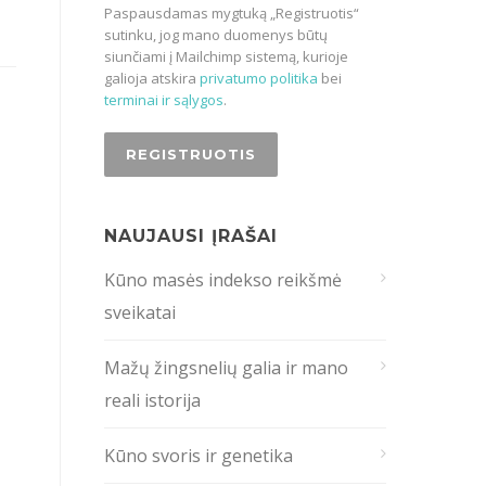
Paspausdamas mygtuką „Registruotis“
sutinku, jog mano duomenys būtų
siunčiami į Mailchimp sistemą, kurioje
galioja atskira
privatumo politika
bei
terminai ir sąlygos
.
NAUJAUSI ĮRAŠAI
Kūno masės indekso reikšmė
sveikatai
Mažų žingsnelių galia ir mano
reali istorija
Kūno svoris ir genetika