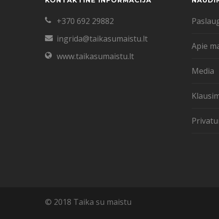
KONTAKTINĖ INFORMACIJA
NAUDI
+370 692 29882
Paslau
ingrida@taikasumaistu.lt
Apie m
www.taikasumaistu.lt
Media
Klausim
Privatu
© 2018 Taika su maistu