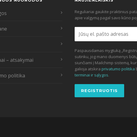
NGOS NUORODOS
NAUJIENLAIŠKIS
Reguliariai gaukite praktinius pa
gos
apie valgymą pagal savo kūno poj
ane
Paspausdamas mygtuką „Registru
sutinku, jog mano duomenys būt
ai – atsakymai
siunčiami į Mailchimp sistemą, kur
galioja atskira
privatumo politika
mo politika
terminai ir sąlygos
.