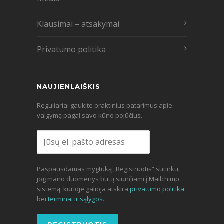
Klausimai – atsakymai
Privatumo politika
NAUJIENLAIŠKIS
Reguliariai gaukite praktinius patarimus apie
valgymą pagal savo kūno pojūčius.
Paspausdamas mygtuką „Registruotis“ sutinku,
jog mano duomenys būtų siunčiami į Mailchimp
sistemą, kurioje galioja atskira
privatumo politika
bei
terminai ir sąlygos
.