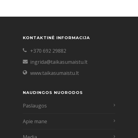
KONTAKTINĖ INFORMACIJA
+370 692 29882
ingrida@taikasumaistu.lt
www.taikasumaistu.lt
NAUDINGOS NUORODOS
Paslaugos
Apie mane
Media