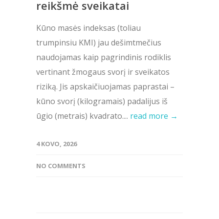
reikšmė sveikatai
Kūno masės indeksas (toliau
trumpinsiu KMI) jau dešimtmečius
naudojamas kaip pagrindinis rodiklis
vertinant žmogaus svorį ir sveikatos
riziką. Jis apskaičiuojamas paprastai –
kūno svorį (kilogramais) padalijus iš
ūgio (metrais) kvadrato....
read more →
4 KOVO, 2026
NO COMMENTS