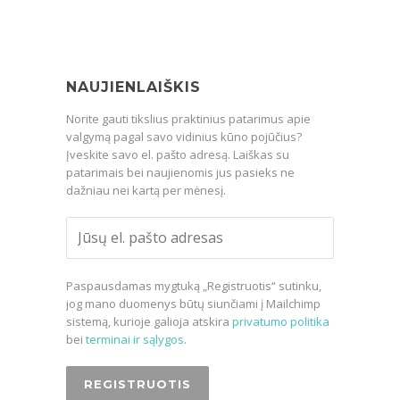
NAUJIENLAIŠKIS
Norite gauti tikslius praktinius patarimus apie
valgymą pagal savo vidinius kūno pojūčius?
Įveskite savo el. pašto adresą. Laiškas su
patarimais bei naujienomis jus pasieks ne
dažniau nei kartą per mėnesį.
Paspausdamas mygtuką „Registruotis“ sutinku,
jog mano duomenys būtų siunčiami į Mailchimp
sistemą, kurioje galioja atskira
privatumo politika
bei
terminai ir sąlygos
.