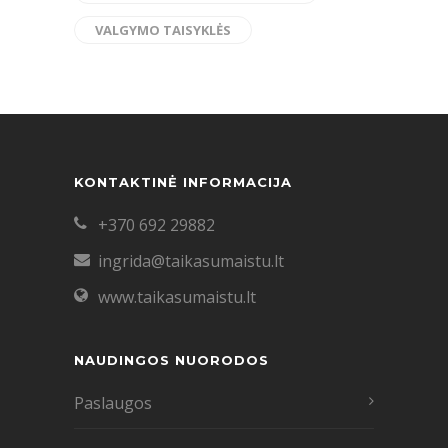
VALGYMO TAISYKLĖS
KONTAKTINĖ INFORMACIJA
+370 692 29882
ingrida@taikasumaistu.lt
www.taikasumaistu.lt
NAUDINGOS NUORODOS
Paslaugos