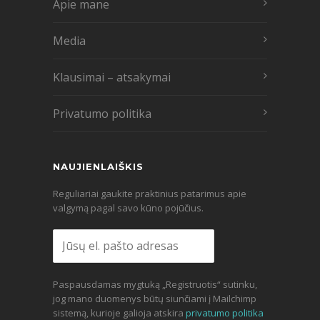
Apie mane
Media
Klausimai – atsakymai
Privatumo politika
NAUJIENLAIŠKIS
Reguliariai gaukite praktinius patarimus apie
valgymą pagal savo kūno pojūčius.
Paspausdamas mygtuką „Registruotis“ sutinku,
jog mano duomenys būtų siunčiami į Mailchimp
sistemą, kurioje galioja atskira
privatumo politika