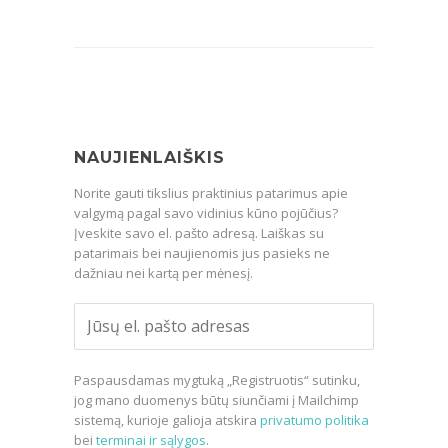
NAUJIENLAIŠKIS
Norite gauti tikslius praktinius patarimus apie
valgymą pagal savo vidinius kūno pojūčius?
Įveskite savo el. pašto adresą. Laiškas su
patarimais bei naujienomis jus pasieks ne
dažniau nei kartą per mėnesį.
Paspausdamas mygtuką „Registruotis“ sutinku,
jog mano duomenys būtų siunčiami į Mailchimp
sistemą, kurioje galioja atskira
privatumo politika
bei
terminai ir sąlygos
.