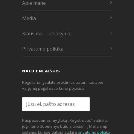
Apie mane
Media
Klausimai – atsakymai
Privatumo politika
NAUJIENLAIŠKIS
Reguliariai gaukite praktinius patarimus apie
valgymą pagal savo kūno pojūčius.
Paspausdamas mygtuką „Registruotis“ sutinku,
jog mano duomenys būtų siunčiami į Mailchimp
sistemą, kurioje galioja atskira
privatumo politika