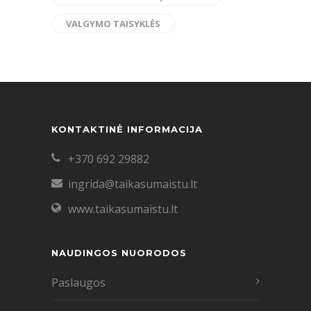
VALGYMO TAISYKLĖS
KONTAKTINĖ INFORMACIJA
+370 692 29882
ingrida@taikasumaistu.lt
www.taikasumaistu.lt
NAUDINGOS NUORODOS
Paslaugos