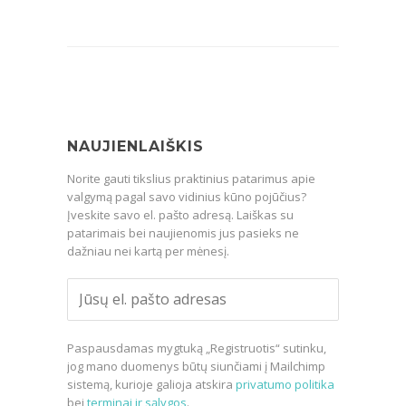
NAUJIENLAIŠKIS
Norite gauti tikslius praktinius patarimus apie
valgymą pagal savo vidinius kūno pojūčius?
Įveskite savo el. pašto adresą. Laiškas su
patarimais bei naujienomis jus pasieks ne
dažniau nei kartą per mėnesį.
Paspausdamas mygtuką „Registruotis“ sutinku,
jog mano duomenys būtų siunčiami į Mailchimp
sistemą, kurioje galioja atskira
privatumo politika
bei
terminai ir sąlygos
.