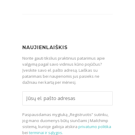
NAUJIENLAIŠKIS
Norite gauti tikslius praktinius patarimus apie
valgymą pagal savo vidinius kūno pojūčius?
Įveskite savo el. pašto adresą. Laiškas su
patarimais bei naujienomis jus pasieks ne
dažniau nei kartą per mėnesį.
Paspausdamas mygtuką „Registruotis“ sutinku,
jog mano duomenys būtų siunčiami į Mailchimp
sistemą, kurioje galioja atskira
privatumo politika
bei
terminai ir sąlygos
.