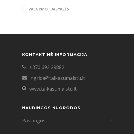
VALGYMO TAISYKLĖS
KONTAKTINĖ INFORMACIJA
+370 692 29882
ingrida@taikasumaistu.lt
www.taikasumaistu.lt
NAUDINGOS NUORODOS
Paslaugos