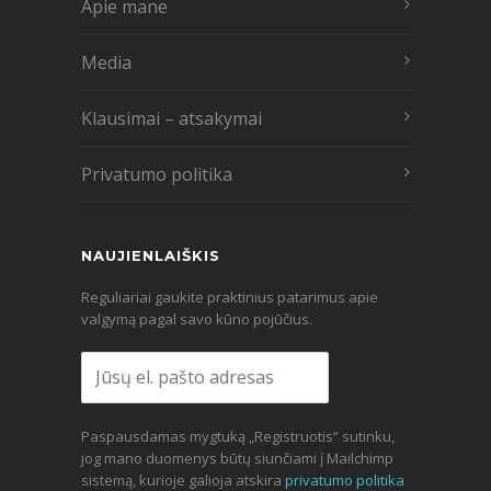
Apie mane
Media
Klausimai – atsakymai
Privatumo politika
NAUJIENLAIŠKIS
Reguliariai gaukite praktinius patarimus apie
valgymą pagal savo kūno pojūčius.
Paspausdamas mygtuką „Registruotis“ sutinku,
jog mano duomenys būtų siunčiami į Mailchimp
sistemą, kurioje galioja atskira
privatumo politika