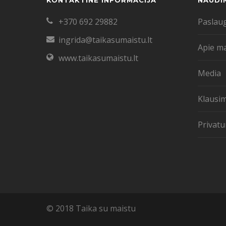
KONTAKTINĖ INFORMACIJA
NAUDI
+370 692 29882
Paslau
ingrida@taikasumaistu.lt
Apie m
www.taikasumaistu.lt
Media
Klausim
Privatu
© 2018 Taika su maistu