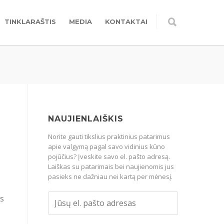
TINKLARAŠTIS
MEDIA
KONTAKTAI
NAUJIENLAIŠKIS
Norite gauti tikslius praktinius patarimus
apie valgymą pagal savo vidinius kūno
pojūčius? Įveskite savo el. pašto adresą.
Laiškas su patarimais bei naujienomis jus
pasieks ne dažniau nei kartą per mėnesį.
us