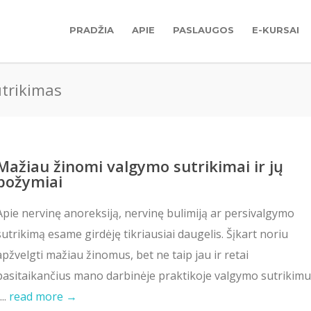
PRADŽIA
APIE
PASLAUGOS
E-KURSAI
utrikimas
Mažiau žinomi valgymo sutrikimai ir jų
požymiai
Apie nervinę anoreksiją, nervinę bulimiją ar persivalgymo
sutrikimą esame girdėję tikriausiai daugelis. Šįkart noriu
apžvelgti mažiau žinomus, bet ne taip jau ir retai
pasitaikančius mano darbinėje praktikoje valgymo sutrikim
...
read more →