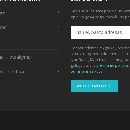
NGOS NUORODOS
NAUJIENLAIŠKIS
Reguliariai gaukite praktinius pa
gos
apie valgymą pagal savo kūno poj
ane
Paspausdamas mygtuką „Registru
sutinku, jog mano duomenys būt
ai – atsakymai
siunčiami į Mailchimp sistemą, kur
galioja atskira
privatumo politika
mo politika
terminai ir sąlygos
.