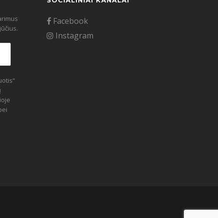
SOCIALINIAI KANALAI
tarimus
Facebook
ūčius.
Instagram
otis“
ų
ioje
bei