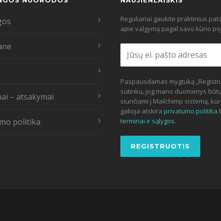
NGOS NUORODOS
NAUJIENLAIŠKIS
Reguliariai gaukite praktinius pa
gos
apie valgymą pagal savo kūno poj
ane
Paspausdamas mygtuką „Registru
sutinku, jog mano duomenys būt
ai – atsakymai
siunčiami į Mailchimp sistemą, kur
galioja atskira
privatumo politika
mo politika
terminai ir sąlygos
.