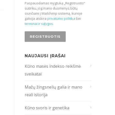
Paspausdamas mygtuką „Registruotis“
sutinku, jog mano duomenys būtų
siunčiami į Mailchimp sistemą, kurioje
galioja atskira
privatumo politika
bei
terminai ir sąlygos
.
NAUJAUSI ĮRAŠAI
Kūno masės indekso reikšmė
sveikatai
Mažų žingsnelių galia ir mano
reali istorija
Kūno svoris ir genetika