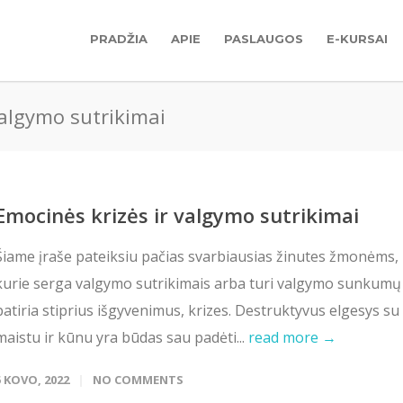
PRADŽIA
APIE
PASLAUGOS
E-KURSAI
valgymo sutrikimai
Emocinės krizės ir valgymo sutrikimai
Šiame įraše pateiksiu pačias svarbiausias žinutes žmonėms,
kurie serga valgymo sutrikimais arba turi valgymo sunkumų 
patiria stiprius išgyvenimus, krizes. Destruktyvus elgesys su
maistu ir kūnu yra būdas sau padėti...
read more →
5 KOVO, 2022
NO COMMENTS