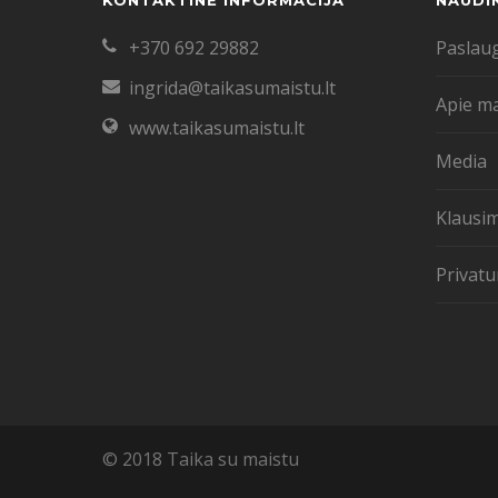
KONTAKTINĖ INFORMACIJA
NAUDI
+370 692 29882
Paslau
ingrida@taikasumaistu.lt
Apie m
www.taikasumaistu.lt
Media
Klausim
Privatu
© 2018 Taika su maistu