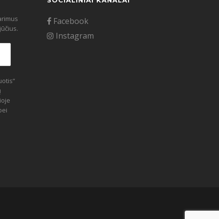
SOCIALINIAI KANALAI
tarimus
Facebook
ūčius.
Instagram
otis“
ų
ioje
bei