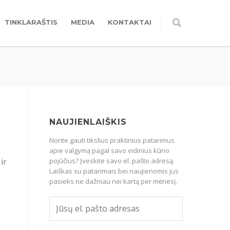
TINKLARAŠTIS
MEDIA
KONTAKTAI
NAUJIENLAIŠKIS
Norite gauti tikslius praktinius patarimus
apie valgymą pagal savo vidinius kūno
ir
pojūčius? Įveskite savo el. pašto adresą.
Laiškas su patarimais bei naujienomis jus
pasieks ne dažniau nei kartą per mėnesį.