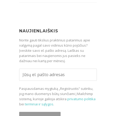
NAUJIENLAIŠKIS
Norite gauti tikslius praktinius patarimus apie
valgymą pagal savo vidinius kūno pojūčius?
Įveskite savo el. pašto adresą. Laiškas su
patarimais bei naujienomis jus pasieks ne
dažniau nei kartą per mėnesį.
Paspausdamas mygtuką „Registruotis“ sutinku,
jog mano duomenys būtų siunčiami į Mailchimp
sistemą, kurioje galioja atskira
privatumo politika
bei
terminai ir sąlygos
.