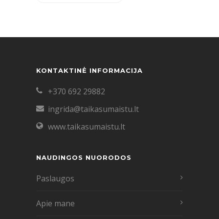
KONTAKTINĖ INFORMACIJA
+370 692 29882
ingrida@taikasumaistu.lt
www.taikasumaistu.lt
NAUDINGOS NUORODOS
Paslaugos
Apie mane