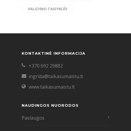
VALGYMO TAISYKLĖS
KONTAKTINĖ INFORMACIJA
+370 692 29882
ingrida@taikasumaistu.lt
www.taikasumaistu.lt
NAUDINGOS NUORODOS
Paslaugos