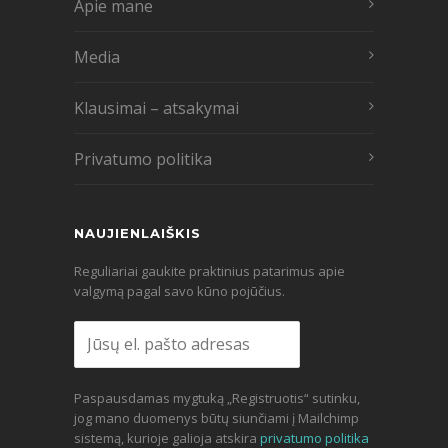
Apie mane
Media
Klausimai – atsakymai
Privatumo politika
NAUJIENLAIŠKIS
Reguliariai gaukite praktinius patarimus apie
valgymą pagal savo kūno pojūčius.
Paspausdamas mygtuką „Registruotis“ sutinku,
jog mano duomenys būtų siunčiami į Mailchimp
sistemą, kurioje galioja atskira
privatumo politika