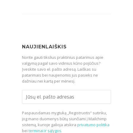
NAUJIENLAIŠKIS
Norite gauti tikslius praktinius patarimus apie
valgymą pagal savo vidinius kūno pojūčius?
Įveskite savo el. pašto adresą. Laiškas su
patarimais bei naujienomis jus pasieks ne
dažniau nei kartą per mėnesį.
Paspausdamas mygtuką „Registruotis“ sutinku,
jog mano duomenys būtų siunčiami į Mailchimp
sistemą, kurioje galioja atskira
privatumo politika
bei
terminai ir sąlygos
.