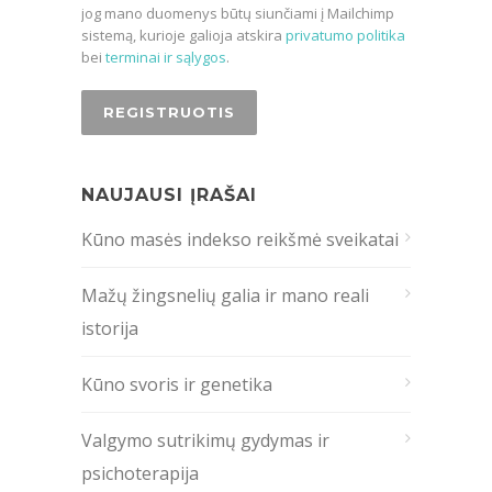
jog mano duomenys būtų siunčiami į Mailchimp
sistemą, kurioje galioja atskira
privatumo politika
bei
terminai ir sąlygos
.
NAUJAUSI ĮRAŠAI
Kūno masės indekso reikšmė sveikatai
Mažų žingsnelių galia ir mano reali
istorija
Kūno svoris ir genetika
Valgymo sutrikimų gydymas ir
psichoterapija