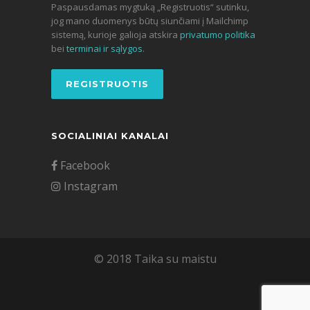
Paspausdamas mygtuką „Registruotis“ sutinku,
jog mano duomenys būtų siunčiami į Mailchimp
sistemą, kurioje galioja atskira
privatumo politika
bei
terminai ir sąlygos
.
SOCIALINIAI KANALAI
Facebook
Instagram
© 2018 Taika su maistu