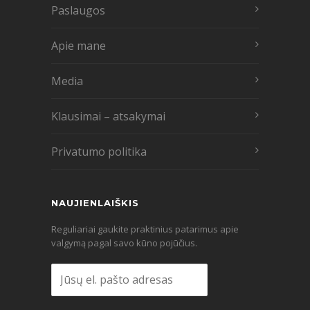
Paslaugos
Apie mane
Media
Klausimai – atsakymai
Privatumo politika
NAUJIENLAIŠKIS
Reguliariai gaukite praktinius patarimus apie
valgymą pagal savo kūno pojūčius.