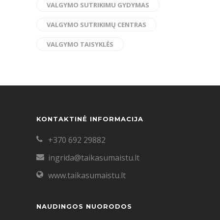
VALGYMO SUTRIKIMU GYDYMAS
VALGYMO SUTRIKIMŲ CENTRAS
VALGYMO TAISYKLĖS
KONTAKTINĖ INFORMACIJA
+370 692 29882
ingrida@taikasumaistu.lt
www.taikasumaistu.lt
NAUDINGOS NUORODOS