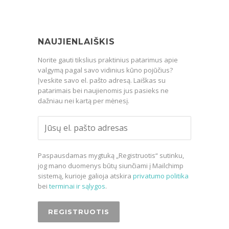
NAUJIENLAIŠKIS
Norite gauti tikslius praktinius patarimus apie
valgymą pagal savo vidinius kūno pojūčius?
Įveskite savo el. pašto adresą. Laiškas su
patarimais bei naujienomis jus pasieks ne
dažniau nei kartą per mėnesį.
Paspausdamas mygtuką „Registruotis“ sutinku,
jog mano duomenys būtų siunčiami į Mailchimp
sistemą, kurioje galioja atskira
privatumo politika
bei
terminai ir sąlygos
.