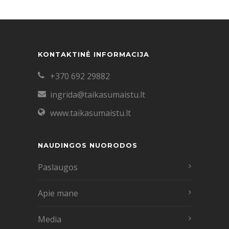
KONTAKTINĖ INFORMACIJA
+370 692 29882
ingrida@taikasumaistu.lt
www.taikasumaistu.lt
NAUDINGOS NUORODOS
Paslaugos
Apie mane
Media