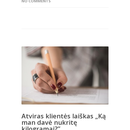
NO COMMENTS
Atviras klientės laiškas „Ką
man davė nukritę
kilogramai?”