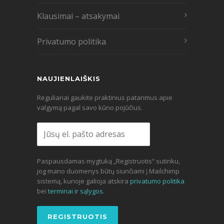
Klausimai – atsakymai
Privatumo politika
NAUJIENLAIŠKIS
Reguliariai gaukite praktinius patarimus apie
valgymą pagal savo kūno pojūčius.
Paspausdamas mygtuką „Registruotis“ sutinku,
jog mano duomenys būtų siunčiami į Mailchimp
sistemą, kurioje galioja atskira
privatumo politika
bei
terminai ir sąlygos
.