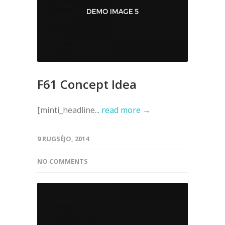
F61 Concept Idea
[minti_headline...
read more →
9 RUGSĖJO, 2014
NO COMMENTS