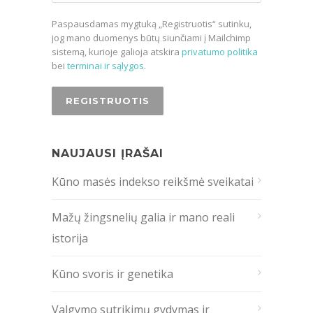
Paspausdamas mygtuką „Registruotis“ sutinku,
jog mano duomenys būtų siunčiami į Mailchimp
sistemą, kurioje galioja atskira
privatumo politika
bei
terminai ir sąlygos
.
NAUJAUSI ĮRAŠAI
Kūno masės indekso reikšmė sveikatai
Mažų žingsnelių galia ir mano reali
istorija
Kūno svoris ir genetika
Valgymo sutrikimų gydymas ir