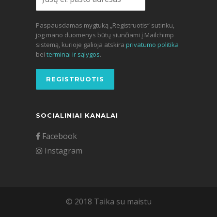
Paspausdamas mygtuką „Registruotis“ sutinku,
jog mano duomenys būtų siunčiami į Mailchimp
sistemą, kurioje galioja atskira
privatumo politika
bei
terminai ir sąlygos
.
SOCIALINIAI KANALAI
Facebook
Instagram
© 2018 Taika su maistu