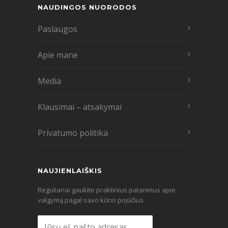
NAUDINGOS NUORODOS
Paslaugos
Apie mane
Media
Klausimai – atsakymai
Privatumo politika
NAUJIENLAIŠKIS
Reguliariai gaukite praktinius patarimus apie
valgymą pagal savo kūno pojūčius.