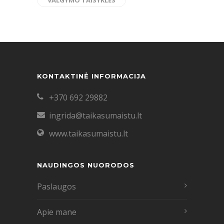
VALGYMO TAISYKLĖS
KONTAKTINĖ INFORMACIJA
+370 692 29882
ingrida@taikasumaistu.lt
www.taikasumaistu.lt
NAUDINGOS NUORODOS
Paslaugos
Apie mane