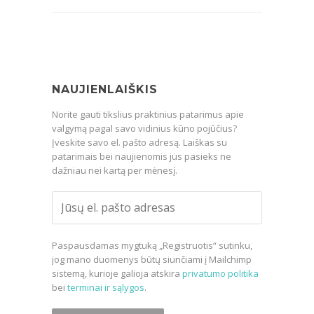
NAUJIENLAIŠKIS
Norite gauti tikslius praktinius patarimus apie
valgymą pagal savo vidinius kūno pojūčius?
Įveskite savo el. pašto adresą. Laiškas su
patarimais bei naujienomis jus pasieks ne
dažniau nei kartą per mėnesį.
Paspausdamas mygtuką „Registruotis“ sutinku,
jog mano duomenys būtų siunčiami į Mailchimp
sistemą, kurioje galioja atskira
privatumo politika
bei
terminai ir sąlygos
.