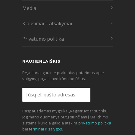
Media
Klausimai – atsakymai
Privatumo politika
NAUJIENLAIŠKIS
Reguliariai gaukite praktinius patarimus apie
valgymą pagal savo kūno pojūčius.
Paspausdamas mygtuką „Registruotis“ sutinku,
jog mano duomenys būtų siunčiami į Mailchimp
sistemą, kurioje galioja atskira
privatumo politika
bei
terminai ir sąlygos
.