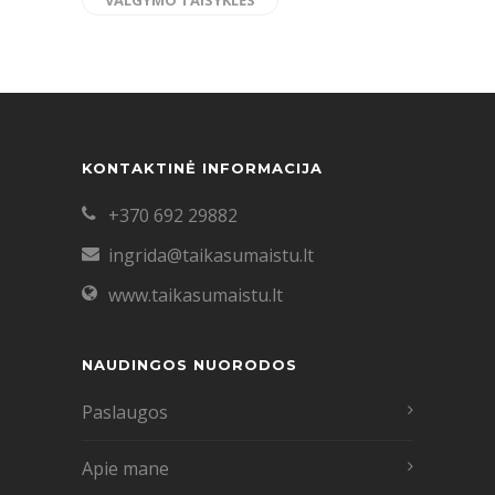
KONTAKTINĖ INFORMACIJA
+370 692 29882
ingrida@taikasumaistu.lt
www.taikasumaistu.lt
NAUDINGOS NUORODOS
Paslaugos
Apie mane