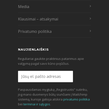
Media
Klausimai – atsakymai
Privatumo politika
NAUJIENLAIŠKIS
Reguliariai gaukite praktinius patarimus apie
valgymą pagal savo kūno pojūčius.
Paspausdamas mygtuką „Registruotis“ sutinku,
jog mano duomenys būtų siunčiami į Mailchimp
sistemą, kurioje galioja atskira
privatumo politika
bei
terminai ir sąlygos
.