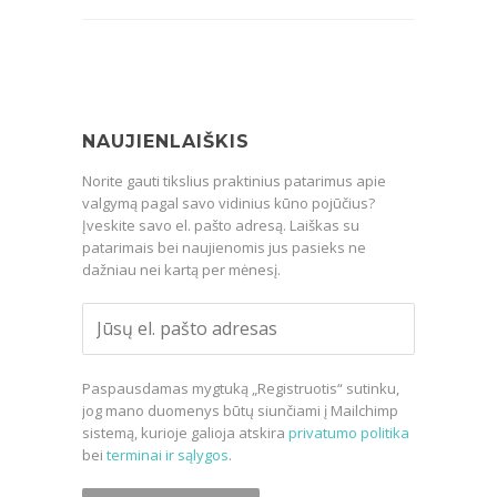
NAUJIENLAIŠKIS
Norite gauti tikslius praktinius patarimus apie
valgymą pagal savo vidinius kūno pojūčius?
Įveskite savo el. pašto adresą. Laiškas su
patarimais bei naujienomis jus pasieks ne
dažniau nei kartą per mėnesį.
Paspausdamas mygtuką „Registruotis“ sutinku,
jog mano duomenys būtų siunčiami į Mailchimp
sistemą, kurioje galioja atskira
privatumo politika
bei
terminai ir sąlygos
.