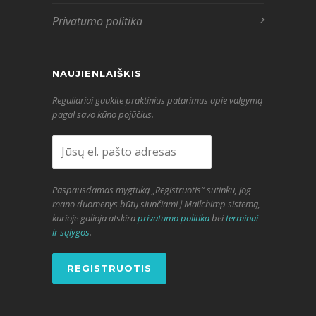
Privatumo politika
NAUJIENLAIŠKIS
Reguliariai gaukite praktinius patarimus apie valgymą
pagal savo kūno pojūčius.
Paspausdamas mygtuką „Registruotis“ sutinku, jog
mano duomenys būtų siunčiami į Mailchimp sistemą,
kurioje galioja atskira
privatumo politika
bei
terminai
ir sąlygos
.