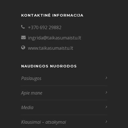
KONTAKTINĖ INFORMACIJA
+370 692 29882
ingrida@taikasumaistu.lt
www.taikasumaistu.lt
NAUDINGOS NUORODOS
Paslaugos
Apie mane
Media
Klausimai – atsakymai