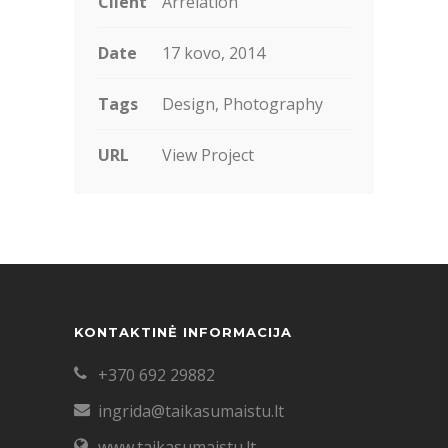
Client
Arrelation
Date
17 kovo, 2014
Tags
Design, Photography
URL
View Project
KONTAKTINĖ INFORMACIJA
+370 692 29882
ingrida@taikasumaistu.lt
www.taikasumaistu.lt