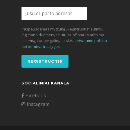
Paspausdamas mygtuką „Registruotis“ sutinku,
jog mano duomenys būtų siunčiami į Mailchimp
sistemą, kurioje galioja atskira
privatumo politika
bei
terminai ir sąlygos
.
SOCIALINIAI KANALAI
Facebook
Instagram