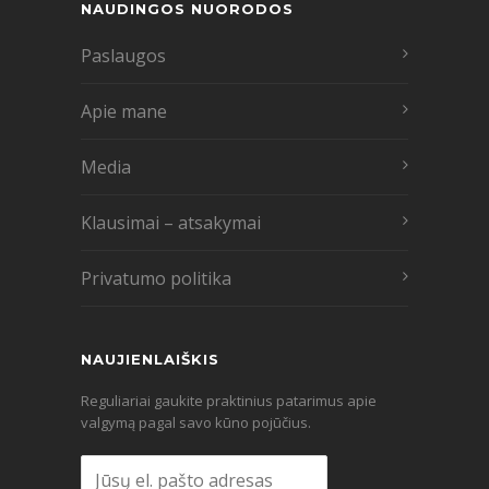
NAUDINGOS NUORODOS
Paslaugos
Apie mane
Media
Klausimai – atsakymai
Privatumo politika
NAUJIENLAIŠKIS
Reguliariai gaukite praktinius patarimus apie
valgymą pagal savo kūno pojūčius.