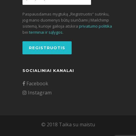
Paspausdamas mygtuką „Registruotis“ sutinku,
jog mano duomenys būtų siunčiami į Mailchimp
sistemą, kurioje galioja atskira
privatumo politika
bei
terminai ir sąlygos
.
SOCIALINIAI KANALAI
Facebook
Instagram
© 2018 Taika su maistu