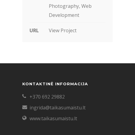
Photography, Web
Development
URL
View Project
KONTAKTINĖ INFORMACIJA
+370 692 29882
ingrida@taikasumaistu.lt
www.taikasumaistu.lt